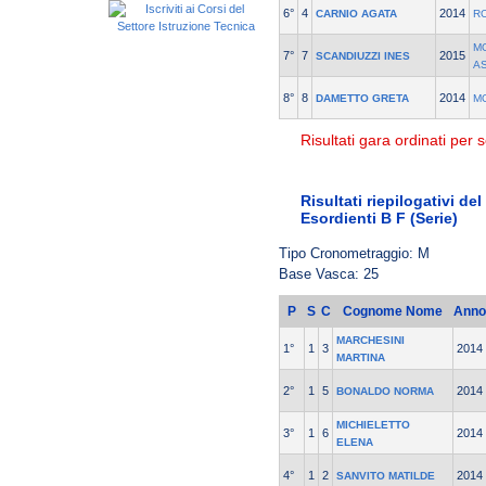
6°
4
2014
CARNIO AGATA
R
M
7°
7
2015
SCANDIUZZI INES
A
8°
8
2014
DAMETTO GRETA
M
Risultati gara ordinati per s
Risultati riepilogativi de
Esordienti B F (Serie)
Tipo Cronometraggio: M
Base Vasca: 25
P
S
C
Cognome Nome
Anno
MARCHESINI
1°
1
3
2014
MARTINA
2°
1
5
2014
BONALDO NORMA
MICHIELETTO
3°
1
6
2014
ELENA
4°
1
2
2014
SANVITO MATILDE