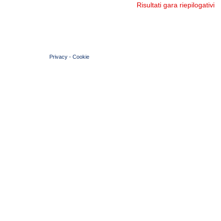
Risultati gara riepilogativi
© 2004 Copyright by FIN Veneto - P.Iva 01384031009
Privacy
-
Cookie