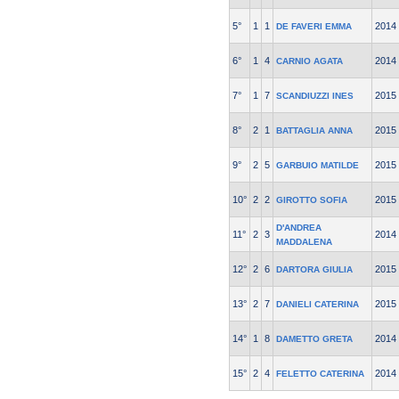
5°
1
1
2014
DE FAVERI EMMA
6°
1
4
2014
CARNIO AGATA
7°
1
7
2015
SCANDIUZZI INES
8°
2
1
2015
BATTAGLIA ANNA
9°
2
5
2015
GARBUIO MATILDE
10°
2
2
2015
GIROTTO SOFIA
D'ANDREA
11°
2
3
2014
MADDALENA
12°
2
6
2015
DARTORA GIULIA
13°
2
7
2015
DANIELI CATERINA
14°
1
8
2014
DAMETTO GRETA
15°
2
4
2014
FELETTO CATERINA