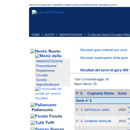
HOME
>
NUOTO
>
MANIFESTAZIONI
>
7a Giornata Attività Esordienti Bell
Risultati gara ordinati per serie
Nuoto
Risultati riepilogativi della gara
MANIFESTAZIONI
Presentazione
Risultati del turno di gara 400 
Regolamento
Circolari
Tipo Cronometraggio: M
Società
Base Vasca: 25
Approfondimenti
P
C
Cognome Nome
Anno
Serie n° 2
M
Pallanuoto
1°
1
2015
BATTAGLIA ANNA
A
Fondo
M
2°
5
2015
GARBUIO MATILDE
Tuffi
A
Syncro