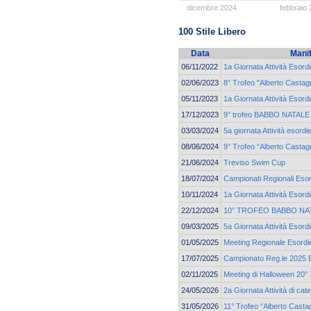
dicembre 2024
febbraio
100 Stile Libero
Data
Mani
06/11/2022
1a Giornata Attività Esord
02/06/2023
8° Trofeo "Alberto Castagn
05/11/2023
1a Giornata Attività Esord
17/12/2023
9° trofeo BABBO NATALE c
03/03/2024
5a giornata Attività esord
08/06/2024
9° Trofeo “Alberto Castag
21/06/2024
Treviso Swim Cup
18/07/2024
Campionati Regionali Esor
10/11/2024
1a Giornata Attività Esord
22/12/2024
10° TROFEO BABBO NA
09/03/2025
5a Giornata Attività Esord
01/05/2025
Meeting Regionale Esordie
17/07/2025
Campionato Reg.le 2025 Es
02/11/2025
Meeting di Halloween 20° 
24/05/2026
2a Giornata Attività di c
31/05/2026
11° Trofeo “Alberto Casta