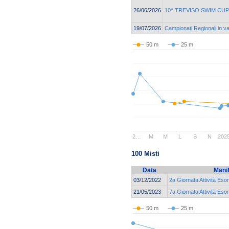
26/06/2026
10^ TREVISO SWIM CUP
19/07/2026
Campionati Regionali in v
50 m
25 m
2…
M
M
L
S
N
202
100 Misti
Data
Mani
03/12/2022
2a Giornata Attività Eso
21/05/2023
7a Giornata Attività Eso
50 m
25 m