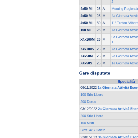
2
4x50 MI
25
A
Meeting Regionale
4x50 MI
25
M
4a Giornata Attiv
4x50 MI
50
A
11° Trofeo “Alber
100 MI
25
M
7a Giornata Attiv
5a Giornata Attivi
X4x100M
25
M
1
X4x100S
25
M
7a Giornata Attiv
X4x50M
25
M
2a Giornata Attiv
X4x50S
25
M
1a Giornata Attiv
Gare disputate
Specialità
06/11/2022
1a Giornata Attività Eso
100 Stile Libero
200 Dorso
03/12/2022
2a Giornata Attività Eso
200 Stile Libero
100 Misti
Staff. 4x50 Mista
22/01/2023
3a Giornata Attività Eso