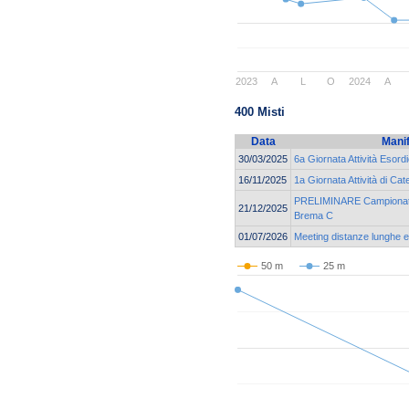
2023
A
L
O
2024
A
400 Misti
Data
Mani
30/03/2025
6a Giornata Attività Esor
16/11/2025
1a Giornata Attività di C
PRELIMINARE Campionato 
21/12/2025
Brema C
01/07/2026
Meeting distanze lunghe e 
50 m
25 m