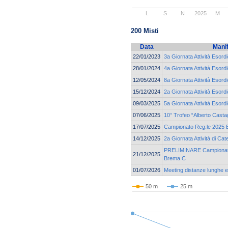
L
S
N
2025
M
200 Misti
Data
Mani
22/01/2023
3a Giornata Attività Esord
28/01/2024
4a Giornata Attività Esord
12/05/2024
8a Giornata Attività Esordi
15/12/2024
2a Giornata Attività Esor
09/03/2025
5a Giornata Attività Esord
07/06/2025
10° Trofeo “Alberto Casta
17/07/2025
Campionato Reg.le 2025 Es
14/12/2025
2a Giornata Attività di C
PRELIMINARE Campionato 
21/12/2025
Brema C
01/07/2026
Meeting distanze lunghe e 
50 m
25 m