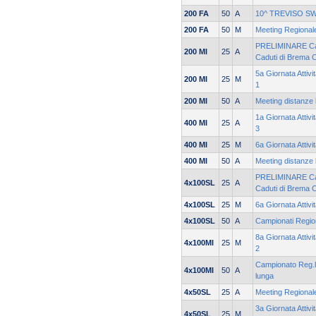
200 FA
50
A
10^ TREVISO S
200 FA
50
M
Meeting Regionale
PRELIMINARE Cam
200 MI
25
A
Caduti di Brema 
5a Giornata Attivi
200 MI
25
M
1
200 MI
50
A
Meeting distanze 
1a Giornata Attiv
400 MI
25
A
3
400 MI
25
M
6a Giornata Attiv
400 MI
50
A
Meeting distanze 
PRELIMINARE Cam
4x100SL
25
A
Caduti di Brema 
4x100SL
25
M
6a Giornata Attiv
4x100SL
50
A
Campionati Region
8a Giornata Attiv
4x100MI
25
M
2
Campionato Reg.le
4x100MI
50
A
lunga
4x50SL
25
A
Meeting Regionale
3a Giornata Attiv
4x50SL
25
M