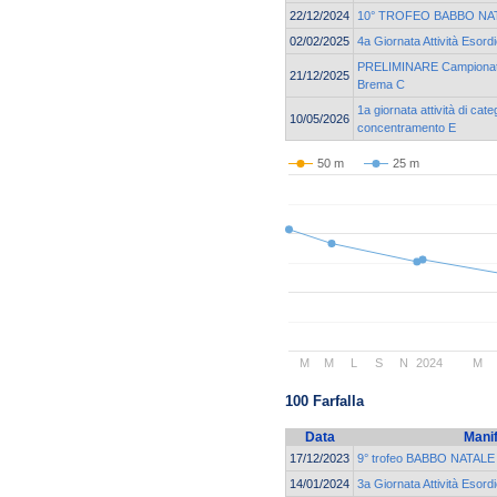
22/12/2024
10° TROFEO BABBO NA
02/02/2025
4a Giornata Attività Esor
PRELIMINARE Campionato 
21/12/2025
Brema C
1a giornata attività di cat
10/05/2026
concentramento E
50 m
25 m
M
M
L
S
N
2024
M
100 Farfalla
Data
Mani
17/12/2023
9° trofeo BABBO NATALE c
14/01/2024
3a Giornata Attività Esor