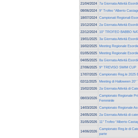
21/04/2024
7a Giornata Attività Esor
08/06/2024
9° Trofeo “Alberto Castag
18/07/2024
Campionati Regionali Esor
15/12/2024
2a Giornata Attività Esor
22/12/2024
10° TROFEO BABBO NA
19/01/2025
3a Giornata Attività Esord
16/02/2025
Meeting Regionale Esordie
01/05/2025
Meeting Regionale Esordie
04/05/2025
8a Giornata Attività Esord
27/06/2025
9^ TREVISO SWIM CUP
17/07/2025
Campionato Reg.le 2025 Es
02/11/2025
Meeting di Halloween 20° 
15/02/2026
2a Giornata Attività di Ca
Campionato Regionale Pri
08/03/2026
Femminile
14/03/2026
Campionato Regionale As
24/05/2026
2a Giornata Attività di c
31/05/2026
11° Trofeo “Alberto Casta
Campionato Reg.le di Cate
14/06/2026
parte