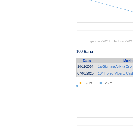
gennaio 2023
febbraio 202
100 Rana
Data
Manif
10/11/2024
1a Giornata Attività Eso
07/06/2025
10° Trofeo “Alberto Cas
50 m
25 m