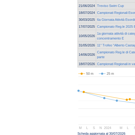
21/06/2024
Treviso Swim Cup
18/07/2024
Campionati Regionali Esor
30/03/2025
6a Giornata Attività Esor
17/07/2025
Campionato Reg.le 2025 Es
1a giornata attività di cat
10/05/2026
concentramento E
31/05/2026
11° Trofeo “Alberto Casta
Campionato Reg.le di Cate
14/06/2026
parte
18/07/2026
Campionati Regionali in v
50 m
25 m
M
L
S
N
2024
M
L
Scheda aggiornata al 30/07/2026