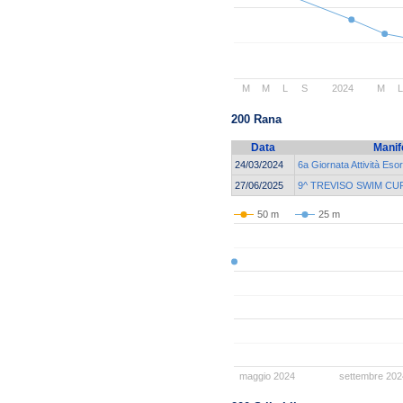
M
M
L
S
2024
M
200 Rana
Data
Manif
24/03/2024
6a Giornata Attività Eso
27/06/2025
9^ TREVISO SWIM CU
50 m
25 m
maggio 2024
settembre 202