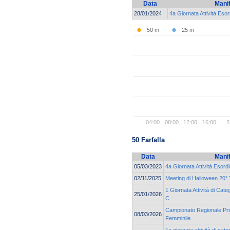
Data
Mani
28/01/2024
4a Giornata Attività Esor
50 m
25 m
..
04:00
08:00
12:00
16:00
2
50 Farfalla
Data
Mani
05/03/2023
4a Giornata Attività Esor
02/11/2025
Meeting di Halloween 20° 
1 Giornata Attività di Cat
25/01/2026
C
Campionato Regionale Pri
08/03/2026
Femminile
1a giornata attività di cat