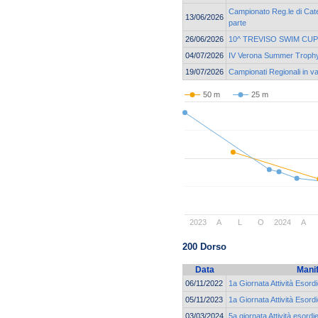
Campionato Reg.le di Cate
13/06/2026
parte
26/06/2026
10^ TREVISO SWIM CUP
04/07/2026
IV Verona Summer Troph
19/07/2026
Campionati Regionali in v
50 m
25 m
2023
A
L
O
2024
A
200 Dorso
Data
Mani
06/11/2022
1a Giornata Attività Esord
05/11/2023
1a Giornata Attività Esord
03/03/2024
5a giornata Attività esord