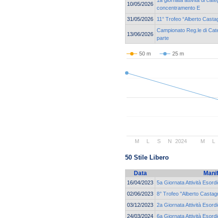
10/05/2026
concentramento E
31/05/2026
11° Trofeo “Alberto Casta
Campionato Reg.le di Cate
13/06/2026
parte
50 m
25 m
M
L
S
N
2024
M
L
50 Stile Libero
Data
Mani
16/04/2023
5a Giornata Attività Esor
02/06/2023
8° Trofeo "Alberto Castagn
03/12/2023
2a Giornata Attività Esor
24/03/2024
6a Giornata Attività Esor