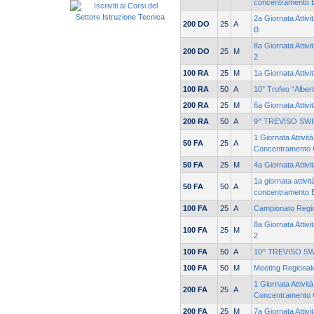
concentramento 
2a Giornata Attivi
200 DO
25
A
B
8a Giornata Attiv
200 DO
25
M
2
100 RA
25
M
1a Giornata Attiv
100 RA
50
A
10° Trofeo “Alber
200 RA
25
M
6a Giornata Attiv
200 RA
50
A
9^ TREVISO SW
1 Giornata Attivit
50 FA
25
A
Concentramento
50 FA
25
M
4a Giornata Attiv
1a giornata attivit
50 FA
50
A
concentramento 
100 FA
25
A
Campionato Regio
8a Giornata Attiv
100 FA
25
M
2
100 FA
50
A
10^ TREVISO S
100 FA
50
M
Meeting Regionale
1 Giornata Attivit
200 FA
25
A
Concentramento
200 FA
25
M
7a Giornata Attiv