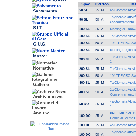
Spec.
BV
Cron
Ma
50 SL
25
M
6a Giornata Attiv
Salvamento
1a giornata attivit
50 SL
50
A
concentramento 
S.I.T.
100 SL
25
A
Meeting di Hallow
100 SL
25
M
7a Giornata Attiv
100 SL
50
A
10^ TREVISO S
G.U.G.
100 SL
50
M
Meeting Regionale
Master
1a Giornata Attiv
200 SL
25
A
3
Normative
200 SL
25
M
7a Giornata Attiv
200 SL
50
A
10^ TREVISO S
400 SL
25
M
7a Giornata Attiv
Gallerie
2a Giornata Attivi
400 SL
50
A
Concentramento 
Archivio news
4a Giornata Attivi
50 DO
25
M
1
Annunci
PRELIMINARE Cam
100 DO
25
A
Caduti di Brema 
100 DO
25
M
4a Giornata Attiv
1a giornata attivit
100 DO
50
A