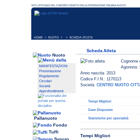
HOME
>
NUOTO
> > SCHEDA ATLETA
Scheda Atleta
Nuoto
Cognome 
MANIFESTAZIONI
Agonista: 
Presentazione
Anno nascita: 2013
Regolamento
Codice F.I.N.: 1170113
Circolari
Società:
CENTRO NUOTO CITT
Società
Approfondimenti
Tempi Migliori
Gare Disputate
Pallanuoto
Statistiche per specialità
Fondo
Tuffi
Tempi Migliori
Syncro