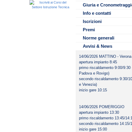
alle gare individuali che alle sta
SOCIETARIA
Giuria e Cronometraggi
effettivamente disponibili, così
POMERIGGIO DI GIOVEDI’ 1
Verranno inoltre premiate le mig
atleti aventi diritto che non ve
GIUGNO 2026.
Info e contatti
punteggio FINA, ottenute nelle
iscritti dalle rispettive Società.
Ragazzi, Junior, Cadetti e Seni
Iscrizioni
In alcune gare, il differente liv
determinare tempi limite tra lor
Premi
Norme generali
Avvisi & News
14/06/2026 MATTINO - Verona 
apertura impianto 8:45
primo riscaldamento 9:00/9:30 
Padova e Rovigo)
secondo riscaldamento 9:30/10:
e Venezia)
inizio gare 10:15
14/06/2026 POMERIGGIO
apertura impianto 13:30
primo riscaldamento 13:45/14:1
secondo riscaldamento 14:15/1
inizio gare 15:00