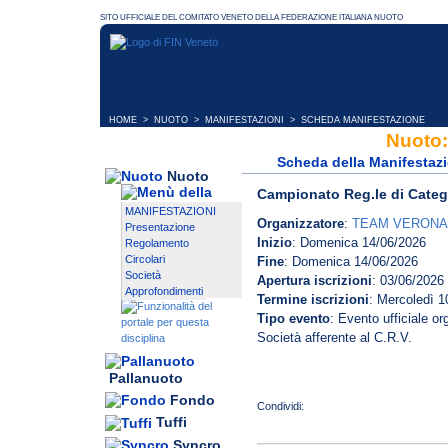
HOME
>
NUOTO
>
MANIFESTAZIONI
> SCHEDA MANIFESTAZIONE
Nuoto:
Scheda della Manifestaz
Nuoto
Campionato Reg.le di Catego
MANIFESTAZIONI
Organizzatore
:
TEAM VERONA
Presentazione
Inizio
: Domenica 14/06/2026
Regolamento
Circolari
Fine
: Domenica 14/06/2026
Società
Apertura iscrizioni
: 03/06/2026
Approfondimenti
Termine iscrizioni
: Mercoledì 1
Tipo evento
: Evento ufficiale o
Le iscrizioni saranno effettuate
Società afferente al C.R.V.
partire da mercoledì 03 giugno
Saranno ammessi ad iscriversi 
2026 alle ore 21:00 e saranno 
Pallanuoto
evidenziata in giallo) gli atleti d
2026.
Fondo
categorie Ragazzi, Juniores, Ca
Si raccomanda ai Tecnici partic
Regione, purché in regola con 
di questa procedura nei tempi 
Tuffi
tesseramento per la stagione in
previsti; ricordiamo che a iscri
Syncro