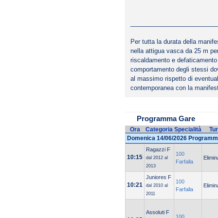
_________________________
Per tutta la durata della manif
nella attigua vasca da 25 m per
riscaldamento e defaticamento d
comportamento degli stessi do
al massimo rispetto di eventuali
contemporanea con la manifes
Programma Gare
Ora
Categoria
Specialità
Tu
Domenica 14/06/2026 Programm
Ragazzi F
100
10:15
Elimin
dal 2012 al
Farfalla
2013
Juniores F
100
10:21
Elimin
dal 2010 al
Farfalla
2011
Assoluti F
100