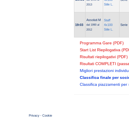
Stile L.
2013
Assoluti M
Staff
19:03
4x100
Serie
dal 1990 al
Stile L.
2012
Programma Gare (PDF)
Start List Riepilogativa (PD
Risultati riepilogativi (PDF)
Risultati COMPLETI (passa
Migliori prestazioni individua
Classifica finale per soci
Classifica piazzamenti per 
© 2004 Copyright by FIN Veneto - P.Iva 01384031009
Privacy
-
Cookie