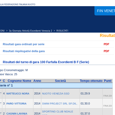
FIN VENE
IONI
>
3a Giornata Attività Esordienti Venezia 2
> RISULTATI
Risultat
Risultati gara ordinati per serie
PDF
Risultati riepilogativi della gara
PDF
Risultati del turno di gara 100 Farfalla Esordienti B F (Serie)
ipo Cronometraggio: M
ase Vasca: 25
P
C
Cognome Nome
Anno
Società
Tempo ottenuto
Punti
Serie n° 1
°
4
2014
01:29.9
MATTEUCCI NORA
NUOTO VENEZIA SSD
FINA 224
°
3
2014
01:30.0
PARO VITTORIA
SWIM PROJECT SRL SP.DIL.
FINA 223
SPORTING CLUB NOALE
°
2
2014
01:37.0
CAGNIN LAVINIA