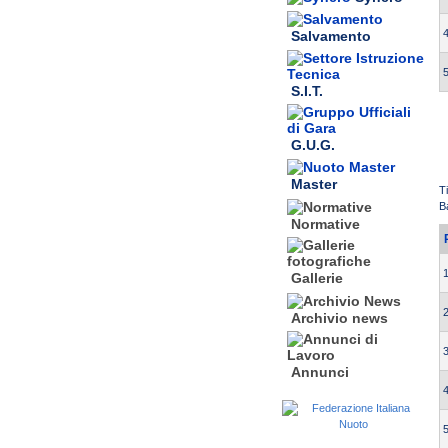
4
Salvamento
5
S.I.T.
G.U.G.
Master
T
B
Normative
1
Gallerie
2
Archivio news
3
Annunci
4
5