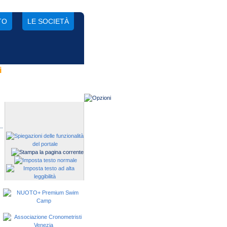
TO
LE SOCIETÀ
i
Gestisci una società?
Devi iscrivere i tuoi atleti alle
manifestazioni?