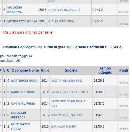
SSD
FINA 178
MAIOCCHI
°
5
2015
01:47.0
NUOTO VENEZIA SSD
REBECCA
FINA 133
°
1
2015
01:50.3
MENEGAZZO GIULIA
G.P. NUOTO MIRA
FINA 121
Risultati gara ordinati per serie
Risultati riepilogativi del turno di gara 100 Farfalla Esordienti B F (Serie)
ipo Cronometraggio: M
ase Vasca: 25
Tempo
P
S
C
Cognome Nome
Anno
Società
Punti
ottenuto
°
1
4
2014
01:29.9
MATTEUCCI NORA
NUOTO VENEZIA SSD
FINA 224
°
1
3
2014
01:30.0
PARO VITTORIA
SWIM PROJECT SRL SP.DIL.
FINA 223
SPORTING CLUB NOALE
°
1
2
2014
01:37.0
CAGNIN LAVINIA
SSD
FINA 178
MAIOCCHI
°
1
5
2015
01:47.0
NUOTO VENEZIA SSD
REBECCA
FINA 133
MENEGAZZO
°
1
1
2015
01:50.3
G.P. NUOTO MIRA
GIULIA
FINA 121