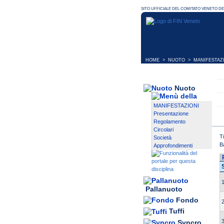
HOME
>
NUOTO
>
MANIFESTAZ
Nuoto
MANIFESTAZIONI
Presentazione
Regolamento
Circolari
T
Società
B
Approfondimenti
1
Pallanuoto
Fondo
2
Tuffi
3
Syncro