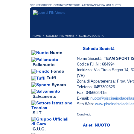
HOME
>
SOCIETA' FIN Veneto
> SCHEDA SOCIETA'
Scheda Società
Nuoto
Nome Società:
TEAM SPORT I
Codice F.I.N.: 684994
Pallanuoto
Indirizzo: Via Tiro a Segno 14, 3
Fondo
(VR)
Tuffi
Zona di Appartenenza: Prov. Ver
Syncro
Telefono: 0457302626
Fax: 0456639115
Salvamento
E-mail:
nuoto@piscineisoladellas
Sito Web:
www.piscineisoladellas
S.I.T.
Atleti NUOTO
G.U.G.