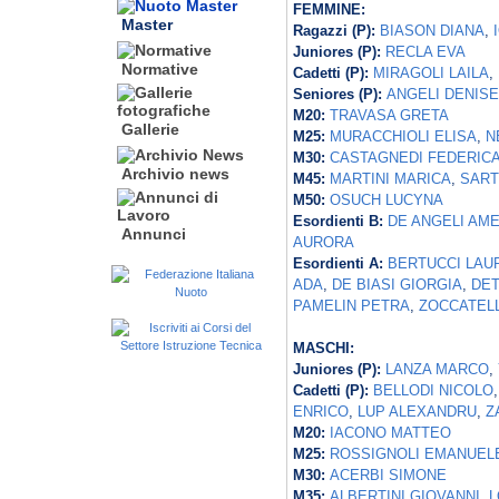
FEMMINE:
Master
Ragazzi (P):
BIASON DIANA
,
Juniores (P):
RECLA EVA
Normative
Cadetti (P):
MIRAGOLI LAILA
,
Seniores (P):
ANGELI DENISE
M20:
TRAVASA GRETA
Gallerie
M25:
MURACCHIOLI ELISA
,
N
M30:
CASTAGNEDI FEDERIC
Archivio news
M45:
MARTINI MARICA
,
SART
M50:
OSUCH LUCYNA
Esordienti B:
DE ANGELI AME
Annunci
AURORA
Esordienti A:
BERTUCCI LAU
ADA
,
DE BIASI GIORGIA
,
DET
PAMELIN PETRA
,
ZOCCATELL
MASCHI:
Juniores (P):
LANZA MARCO
,
Cadetti (P):
BELLODI NICOLO
ENRICO
,
LUP ALEXANDRU
,
Z
M20:
IACONO MATTEO
M25:
ROSSIGNOLI EMANUEL
M30:
ACERBI SIMONE
M35:
ALBERTINI GIOVANNI
,
L