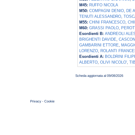
M45:
RUFFO NICOLA
M50:
COMPAGNI DENIO
,
DE 
TENUTI ALESSANDRO
,
TOSC
M55:
CHINI FRANCESCO
,
CHI
M60:
GRASSI PAOLO
,
PEROT
Esordienti B:
ANDREOLI ALE
BRIGHENTI DAVIDE
,
CASCON
GAMBARINI ETTORE
,
MAGGI
LORENZO
,
ROLANTI FRANC
Esordienti A:
BOLDRINI FILI
ALBERTO
,
OLIVI NICOLO'
,
TI
Scheda aggiornata al 09/08/2026
© 2004 Copyright by FIN Veneto - P.Iva 01384031009
Privacy
-
Cookie