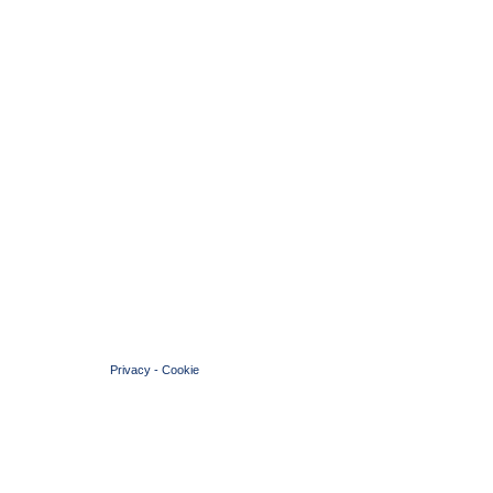
© 2004 Copyright by FIN Veneto - P.Iva 01384031009
Privacy
-
Cookie