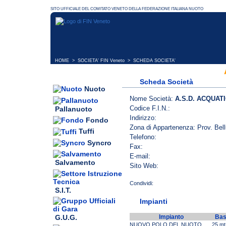
HOME
>
SOCIETA' FIN Veneto
> SCHEDA SOCIETA'
Scheda Società
Nuoto
Nome Società:
A.S.D. ACQUAT
Codice F.I.N.:
Pallanuoto
Indirizzo:
Fondo
Zona di Appartenenza: Prov. Bel
Tuffi
Telefono:
Syncro
Fax:
E-mail:
Salvamento
Sito Web:
S.I.T.
Impianti
G.U.G.
Impianto
Bas
NUOVO POLO DEL NUOTO
25 mt