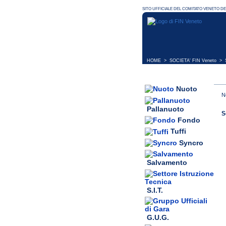
HOME
>
SOCIETA' FIN Veneto
> S
Nuoto
N
Pallanuoto
S
Fondo
Tuffi
Syncro
Salvamento
S.I.T.
G.U.G.