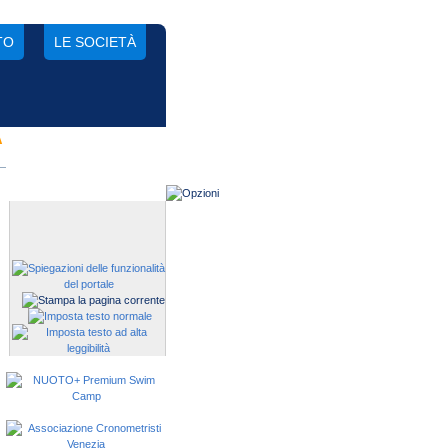
TO
LE SOCIETÀ
A
Gestisci una società?
Devi iscrivere i tuoi atleti alle
manifestazioni?