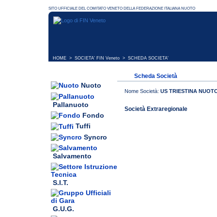
HOME
>
SOCIETA' FIN Veneto
> SCHEDA SOCIETA'
Scheda Società
Nuoto
Nome Società:
US TRIESTINA NUOT
Pallanuoto
Società Extraregionale
Fondo
Tuffi
Syncro
Salvamento
S.I.T.
G.U.G.