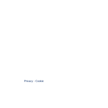
© 2004 Copyright by FIN Veneto - P.Iva 01384031009
Privacy
-
Cookie