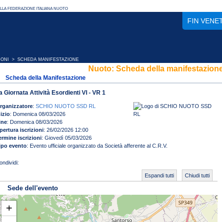
FIN VENE
IONI
> SCHEDA MANIFESTAZIONE
Nuoto: Scheda della manifestazion
Scheda della Manifestazione
a Giornata Attività Esordienti VI - VR 1
rganizzatore
:
SCHIO NUOTO SSD RL
nizio
: Domenica 08/03/2026
ine
: Domenica 08/03/2026
pertura iscrizioni
: 26/02/2026 12:00
ermine iscrizioni
: Giovedì 05/03/2026
ipo evento
: Evento ufficiale organizzato da Società afferente al C.R.V.
Espandi tutti
Chiudi tutti
Sede dell'evento
+