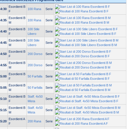
Domenica 08/03/2026 Programma Gare
Esordienti B
14:30
100 Rana
Serie
F
Esordienti B
14:35
100 Rana
Serie
M
Esordienti B
100 Stile
14:40
Serie
F
Libero
Esordienti B
100 Stile
14:45
Serie
M
Libero
Esordienti B
14:50
200 Dorso
Serie
F
Esordienti B
14:55
200 Dorso
Serie
M
Esordienti B
15:00
50 Farfalla
Serie
F
Esordienti B
15:05
50 Farfalla
Serie
M
Esordienti B
Staff. 4x50
15:10
Serie
F
Mista
Esordienti B
Staff. 4x50
15:15
Serie
M
Mista
Esordienti A
15:20
200 Rana
Serie
F