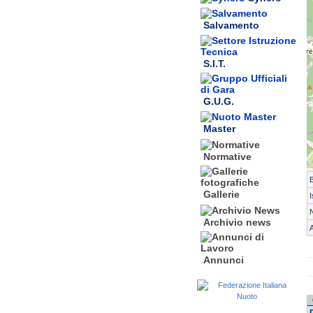
Salvamento
S.I.T.
G.U.G.
Master
Normative
Gallerie
I
N
Archivio news
A
Annunci