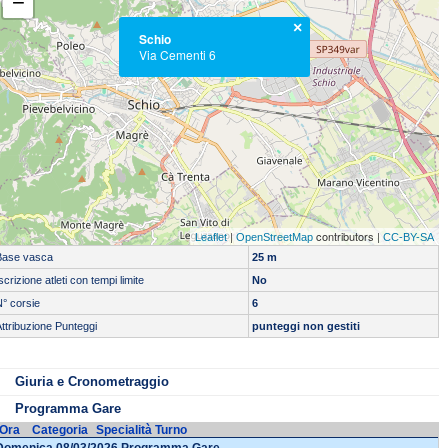
−
×
Schio
Via Cementi 6
|
contributors |
Leaflet
OpenStreetMap
CC-BY-SA
Base vasca
25 m
scrizione atleti con tempi limite
No
° corsie
6
ttribuzione Punteggi
punteggi non gestiti
Servizio di cronometraggio:
Tipo cronometraggio:
SEMIAUTOMATICO O MANUALE
Giuria e Cronometraggio
Programma Gare
Ora
Categoria
Specialità
Turno