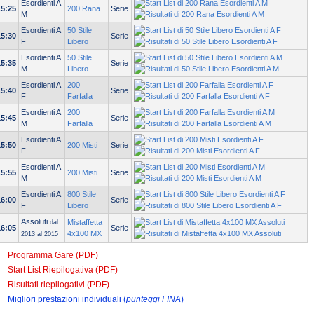
Esordienti A
15:25
200 Rana
Serie
M
Esordienti A
50 Stile
15:30
Serie
F
Libero
Esordienti A
50 Stile
15:35
Serie
M
Libero
Esordienti A
200
15:40
Serie
F
Farfalla
Esordienti A
200
15:45
Serie
M
Farfalla
Esordienti A
15:50
200 Misti
Serie
F
Esordienti A
15:55
200 Misti
Serie
M
Esordienti A
800 Stile
16:00
Serie
F
Libero
Assoluti
Mistaffetta
dal
16:05
Serie
4x100 MX
2013 al 2015
Programma Gare (PDF)
Start List Riepilogativa (PDF)
Risultati riepilogativi (PDF)
Migliori prestazioni individuali (
punteggi FINA
)