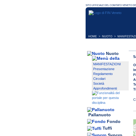
HOME
>
NUOTO
>
MANIFESTAZ
Nuoto
5
MANIFESTAZIONI
O
Presentazione
I
Regolamento
F
Circolari
A
Società
T
Approfondimenti
T
Pallanuoto
Fondo
Tuffi
Syncro