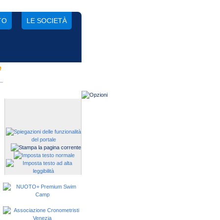
TO
LE SOCIETÀ
e
Gestisci una società?
Devi iscrivere i tuoi atleti alle
manifestazioni?