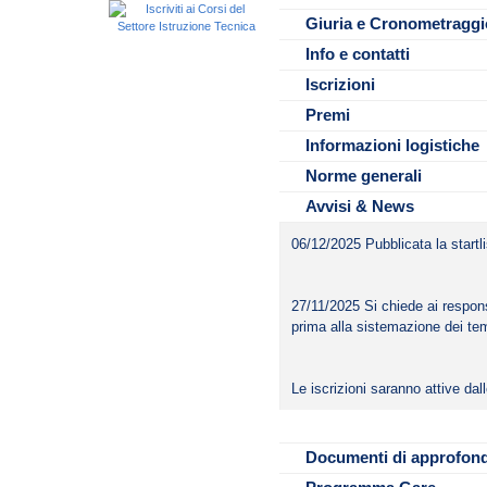
Finveneto.
atleti iscritti alla manifestazion
Premi a sorpresa per le prime s
Giuria e Cronometraggi
Variazioni staffette fino alle 
Info e contatti
Per quanto non inserito nel pre
Per le società venete questa m
https://maps.app.goo.gl/Ls
Norme e Linee guida Federnuoto
Circuito Regionale GRAND 
Iscrizioni
manifestazione
All’interno dell’impianto è prese
Premi
Informazioni logistiche
Norme generali
Avvisi & News
06/12/2025 Pubblicata la startli
27/11/2025 Si chiede ai respons
prima alla sistemazione dei tem
File da scaricare
Le iscrizioni saranno attive d
Locandina Rovig
ELENCO SOCIEA
Documenti di approfon