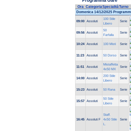
Programma Gare
Ora
Categoria
Specialità
Turno
Domenica 14/12/2025 Programm
100 Stile
09:00
Assoluti
Serie
Libero
50
09:56
Assoluti
Serie
Farfalla
10:24
Assoluti
100 Misti
Serie
11:23
Assoluti
50 Dorso
Serie
Mistaffetta
11:51
Assoluti
Serie
4x50 MX
200 Stile
14:00
Assoluti
Serie
Libero
15:23
Assoluti
50 Rana
Serie
50 Stile
15:57
Assoluti
Serie
Libero
Staff.
16:45
Assoluti F
4x50 Stile
Serie
L.