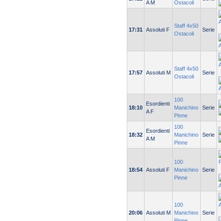
A M
Ostacoli
Staff 4x50
17:31
Assoluti F
Serie
Ostacoli
Staff 4x50
17:57
Assoluti M
Serie
Ostacoli
100
Esordienti
18:10
Manichino
Serie
A F
Pinne
100
Esordienti
18:32
Manichino
Serie
A M
Pinne
100
18:54
Assoluti F
Manichino
Serie
Pinne
100
20:06
Assoluti M
Manichino
Serie
Pinne