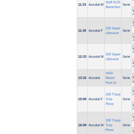
Staff.4x25
11:15
Assoluti M
Serie
Manichino
200 Super
11:30
Assoluti F
Serie
Lifesaver
200 Super
12:33
Assoluti M
Serie
Lifesaver
4x50
13:32
Assoluti
Mixed
Serie
Pool Lif.
100 Trasp
15:00
Assoluti F
Torp
Serie
Pinne
100 Trasp
16:09
Assoluti M
Torp
Serie
Pinne