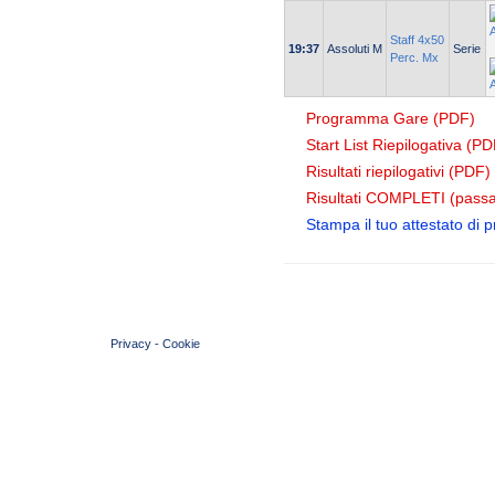
Staff 4x50
19:37
Assoluti M
Serie
Perc. Mx
Programma Gare (PDF)
Start List Riepilogativa (PD
Risultati riepilogativi (PDF)
Risultati COMPLETI (passa
Stampa il tuo attestato di 
© 2004 Copyright by FIN Veneto - P.Iva 01384031009
Privacy
-
Cookie