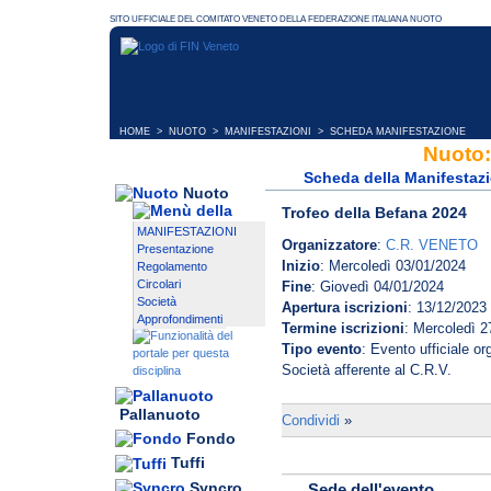
HOME
>
NUOTO
>
MANIFESTAZIONI
> SCHEDA MANIFESTAZIONE
Nuoto:
Scheda della Manifestaz
Nuoto
Trofeo della Befana 2024
MANIFESTAZIONI
Organizzatore
:
C.R. VENETO
Presentazione
Inizio
: Mercoledì 03/01/2024
Regolamento
Circolari
Fine
: Giovedì 04/01/2024
Società
Apertura iscrizioni
: 13/12/2023
Approfondimenti
Termine iscrizioni
: Mercoledì 2
Tipo evento
: Evento ufficiale o
Società afferente al C.R.V.
Pallanuoto
Condividi
»
Fondo
Tuffi
Syncro
Sede dell'evento