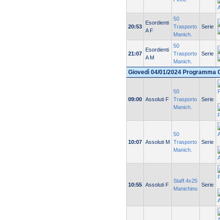
50
Esordienti
20:53
Trasporto
Serie
A F
Manich.
50
Esordienti
21:07
Trasporto
Serie
A M
Manich.
Giovedì 04/01/2024 Programma 
50
09:00
Assoluti F
Trasporto
Serie
Manich.
50
10:07
Assoluti M
Trasporto
Serie
Manich.
Staff.4x25
10:55
Assoluti F
Serie
Manichino