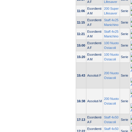
A F
Lifesaver
Esordienti
200 Super
11:06
Serie
A M
Lifesaver
Esordienti
Staff.4x25
11:15
Serie
A F
Manichino
Esordienti
Staff.4x25
11:21
Serie
A M
Manichino
Esordienti
100 Nuoto
15:00
Serie
A F
Ostacoli
Esordienti
100 Nuoto
15:20
Serie
A M
Ostacoli
200 Nuoto
15:43
Assoluti F
Serie
Ostacoli
200 Nuoto
16:38
Assoluti M
Serie
Ostacoli
Esordienti
Staff 4x50
17:13
Serie
A F
Ostacoli
Esordienti
Staff 4x50
17:22
Serie