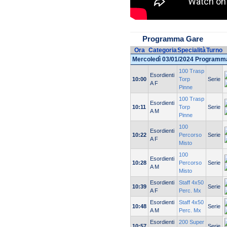
Programma Gare
Ora
Categoria
Specialità
Turno
Mercoledì 03/01/2024 Programm
100 Trasp
Esordienti
10:00
Torp
Serie
A F
Pinne
100 Trasp
Esordienti
10:11
Torp
Serie
A M
Pinne
100
Esordienti
10:22
Percorso
Serie
A F
Misto
100
Esordienti
10:28
Percorso
Serie
A M
Misto
Esordienti
Staff 4x50
10:39
Serie
A F
Perc. Mx
Esordienti
Staff 4x50
10:48
Serie
A M
Perc. Mx
Esordienti
200 Super
10:57
Serie