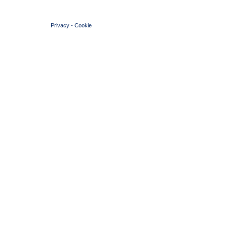
© 2004 Copyright by FIN Veneto - P.Iva 01384031009
Privacy
-
Cookie