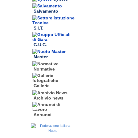
Salvamento
S.I.T.
G.U.G.
Master
Normative
Gallerie
Archivio news
Annunci