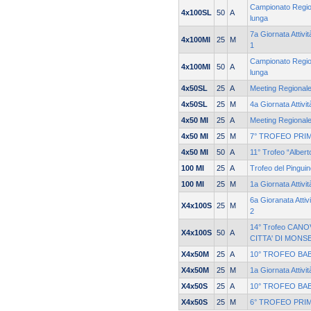
Campionato Region
4x100SL
50
A
lunga
7a Giornata Attivi
4x100MI
25
M
1
Campionato Region
4x100MI
50
A
lunga
4x50SL
25
A
Meeting Regionale
4x50SL
25
M
4a Giornata Attivi
4x50 MI
25
A
Meeting Regionale
4x50 MI
25
M
7° TROFEO PRIM
4x50 MI
50
A
11° Trofeo “Alber
100 MI
25
A
Trofeo del Pingui
100 MI
25
M
1a Giornata Attivi
6a Gioranata Attiv
X4x100S
25
M
2
14° Trofeo CANO
X4x100S
50
A
CITTA' DI MONS
X4x50M
25
A
10° TROFEO BA
X4x50M
25
M
1a Giornata Attivi
X4x50S
25
A
10° TROFEO BA
X4x50S
25
M
6° TROFEO PRI