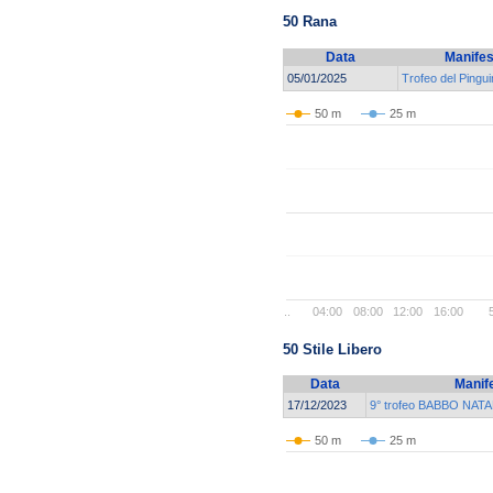
50 Rana
Data
Manifes
05/01/2025
Trofeo del Pingu
50 m
25 m
..
04:00
08:00
12:00
16:00
50 Stile Libero
Data
Manif
17/12/2023
9° trofeo BABBO NATAL
50 m
25 m