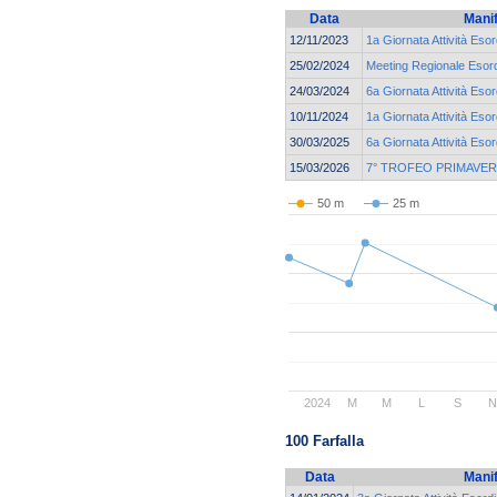
Data
Mani
12/11/2023
1a Giornata Attività Esor
25/02/2024
Meeting Regionale Esord
24/03/2024
6a Giornata Attività Esor
10/11/2024
1a Giornata Attività Esor
30/03/2025
6a Giornata Attività Esor
15/03/2026
7° TROFEO PRIMAVER
50 m
25 m
2024
M
M
L
S
N
100 Farfalla
Data
Mani