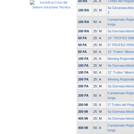
50 RA
25
A
Trofeo del Pingui
6a Gioranata Attiv
100 RA
25
M
2
Campionato Region
100 RA
50
A
lunga
200 RA
25
M
5a Giornata Attivi
50 FA
25
A
10° TROFEO BA
50 FA
25
M
6° TROFEO PRI
50 FA
50
A
11° Trofeo “Alber
100 FA
25
A
Meeting Regionale
100 FA
25
M
4a Giornata Attivi
100 FA
50
A
11° Trofeo “Alber
200 FA
25
A
Meeting Regionale
200 FA
25
M
3a Giornata Attivi
Campionato Region
200 FA
50
A
lunga
200 MI
25
A
2° Trofeo del Ping
200 MI
25
M
5a Giornata Attivi
400 MI
25
M
4a Giornata Attivi
Campionato Region
400 MI
50
A
lunga