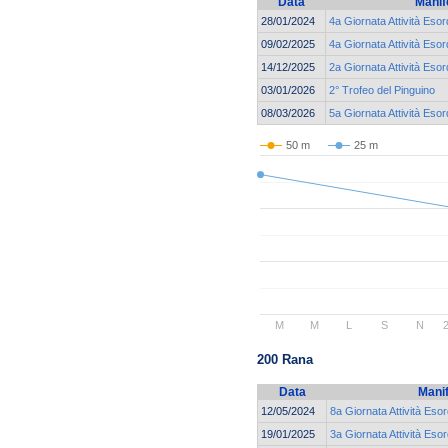
Data
Manif
28/01/2024
4a Giornata Attività Esor
09/02/2025
4a Giornata Attività Esor
14/12/2025
2a Giornata Attività Esor
03/01/2026
2° Trofeo del Pinguino
08/03/2026
5a Giornata Attività Esor
50 m
25 m
M
M
L
S
N
200 Rana
Data
Mani
12/05/2024
8a Giornata Attività Esor
19/01/2025
3a Giornata Attività Esor