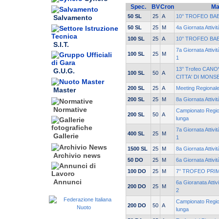
Spec.
BV
Cron
Ma
50 SL
25
A
10° TROFEO BA
Salvamento
50 SL
25
M
4a Giornata Attivi
100 SL
25
A
10° TROFEO BA
S.I.T.
7a Giornata Attivi
100 SL
25
M
1
13° Trofeo CANO
G.U.G.
100 SL
50
A
CITTA' DI MONS
200 SL
25
A
Meeting Regionale
Master
200 SL
25
M
8a Giornata Attivi
Normative
Campionato Region
200 SL
50
A
lunga
7a Giornata Attivi
400 SL
25
M
Gallerie
1
1500 SL
25
M
8a Giornata Attivi
Archivio news
50 DO
25
M
6a Giornata Attivi
100 DO
25
M
7° TROFEO PRIM
Annunci
6a Gioranata Attiv
200 DO
25
M
2
Campionato Region
200 DO
50
A
lunga