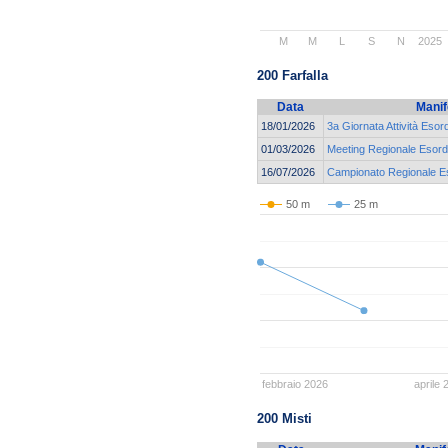
M
M
L
S
N
2025
200 Farfalla
Data
Manif
18/01/2026
3a Giornata Attività Esor
01/03/2026
Meeting Regionale Esordi
16/07/2026
Campionato Regionale Eso
50 m
25 m
febbraio 2026
aprile 
200 Misti