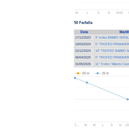
M
L
S
N
2025
50 Farfalla
Data
Manif
17/12/2023
9° trofeo BABBO NATALE
10/03/2024
5° TROFEO PRIMAVER
22/12/2024
10° TROFEO BABBO N
06/04/2025
6° TROFEO PRIMAVER
31/05/2026
11° Trofeo “Alberto Cas
50 m
25 m
2…
M
M
L
S
N
2