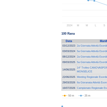
2024
M
M
L
S
100 Rana
Data
Mani
03/12/2023
2a Giornata Attività Esord
03/03/2024
5a Giornata Attività Esord
08/12/2024
2a Giornata Attività Esord
09/03/2025
5a Giornata Attività Esord
14° Trofeo CANOVASPORT
14/06/2025
MONSELICE
22/06/2025
Meeting Regionale Esordie
29/03/2026
6a Gioranata Attività Esor
16/07/2026
Campionato Regionale Esor
50 m
25 m