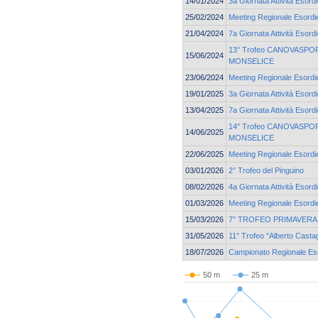
14/01/2024
3a Giornata Attività Esordi
25/02/2024
Meeting Regionale Esordie
21/04/2024
7a Giornata Attività Esord
13° Trofeo CANOVASPORT
15/06/2024
MONSELICE
23/06/2024
Meeting Regionale Esordie
19/01/2025
3a Giornata Attività Esord
13/04/2025
7a Giornata Attività Esord
14° Trofeo CANOVASPORT
14/06/2025
MONSELICE
22/06/2025
Meeting Regionale Esordie
03/01/2026
2° Trofeo del Pinguino
08/02/2026
4a Giornata Attività Esord
01/03/2026
Meeting Regionale Esordie
15/03/2026
7° TROFEO PRIMAVERA 
31/05/2026
11° Trofeo “Alberto Casta
18/07/2026
Campionato Regionale Esor
50 m
25 m