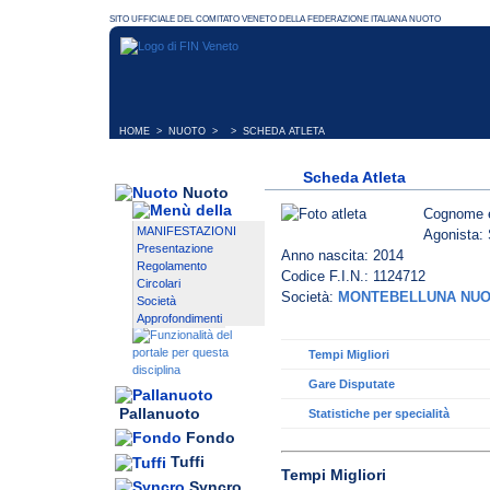
HOME
>
NUOTO
> > SCHEDA ATLETA
Scheda Atleta
Nuoto
Cognome 
MANIFESTAZIONI
Agonista: 
Presentazione
Anno nascita: 2014
Regolamento
Codice F.I.N.: 1124712
Circolari
Società:
MONTEBELLUNA NUO
Società
Approfondimenti
Tempi Migliori
Gare Disputate
Pallanuoto
Statistiche per specialità
Fondo
Tuffi
Tempi Migliori
Syncro