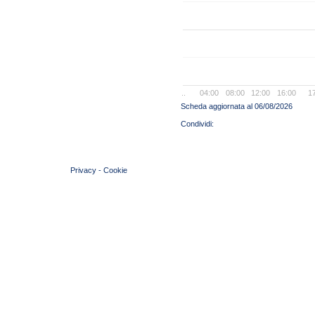
..
04:00
08:00
12:00
16:00
1
Scheda aggiornata al 06/08/2026
© 2004 Copyright by FIN Veneto - P.Iva 01384031009
Privacy
-
Cookie