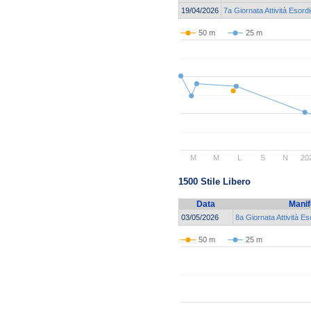
19/04/2026
7a Giornata Attività Esordi
50 m
25 m
M
M
L
S
N
20
1500 Stile Libero
Data
Manif
03/05/2026
8a Giornata Attività E
50 m
25 m