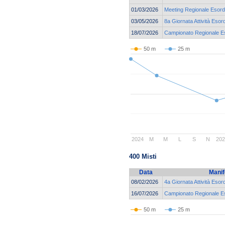
01/03/2026
Meeting Regionale Esordi
03/05/2026
8a Giornata Attività Esor
18/07/2026
Campionato Regionale Eso
50 m
25 m
2024
M
M
L
S
N
20
400 Misti
Data
Manif
08/02/2026
4a Giornata Attività Esor
16/07/2026
Campionato Regionale Eso
50 m
25 m