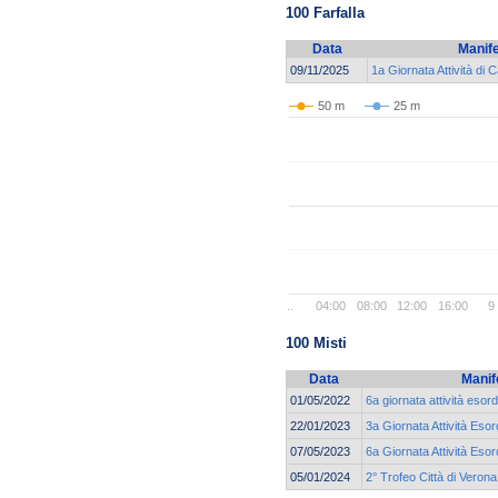
100 Farfalla
Data
Manif
09/11/2025
1a Giornata Attività di
50 m
25 m
..
04:00
08:00
12:00
16:00
9
100 Misti
Data
Manif
01/05/2022
6a giornata attività esord
22/01/2023
3a Giornata Attività Esor
07/05/2023
6a Giornata Attività Esor
05/01/2024
2° Trofeo Città di Veron