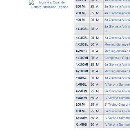
200 MI
25
A
1a Giornata Attivi
200 MI
25
M
4a Giornata Attivi
400 MI
25
M
5a Giornata Attivi
2a Giornata Attivi
4x100SL
25
A
B
4x100SL
25
M
7a Giornata Attivi
4x100SL
50
A
Meeting distanze l
4x200SL
50
A
Meeting distanze l
4x100MI
25
A
Campionato Reg.le
4x100MI
25
M
6a Giornata Attivi
4x100MI
50
A
Meeting distanze l
4x50SL
25
M
1a Giornata Attivi
4x50SL
50
A
IV Verona Summe
4x50 MI
25
M
3a Giornata Attivi
4x50 MI
50
A
IV Verona Summe
100 MI
25
A
2° Trofeo Città di
100 MI
25
M
6a Giornata Attivi
X4x50M
50
A
IV Verona Summe
X4x50S
50
A
IV Verona Summe