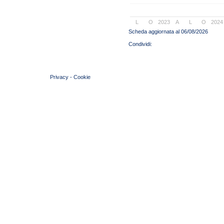
L
O
2023
A
L
O
2024
Scheda aggiornata al 06/08/2026
© 2004 Copyright by FIN Veneto - P.Iva 01384031009
Privacy
-
Cookie