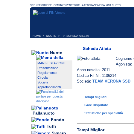
HOME
>
NUOTO
> > SCHEDA ATLETA
Scheda Atleta
Nuoto
Cognome 
MANIFESTAZIONI
Agonista: 
Presentazione
Anno nascita: 2011
Regolamento
Codice F.I.N.: 1106214
Circolari
Società:
TEAM VERONA SSD
Società
Approfondimenti
Tempi Migliori
Gare Disputate
Pallanuoto
Statistiche per specialità
Fondo
Tuffi
Tempi Migliori
Syncro