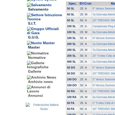
Spec.
BV
Cron
Ma
50 SL
25
A
5° Venice Swimmin
Salvamento
50 SL
25
M
7a Giornata Attivi
50 SL
50
A
10^ TREVISO S
S.I.T.
100 SL
25
A
Campionato Reg.le
100 SL
25
M
6a Giornata Attivi
G.U.G.
100 SL
50
A
IV Verona Summe
200 SL
25
A
1a Giornata Attivi
Master
200 SL
25
M
7a Giornata Attivi
200 SL
50
A
23° Trofeo Città d
Normative
400 SL
25
A
1a Giornata Attivi
50 DO
25
A
5° Venice Swimmin
Gallerie
50 DO
50
A
10^ TREVISO S
100 DO
25
A
5° Venice Swimmin
Archivio news
100 DO
50
A
IV Verona Summe
50 RA
50
A
10^ TREVISO S
Annunci
100 RA
25
M
2a Giornata Attivi
50 FA
25
A
2° Trofeo Città di
50 FA
50
A
10^ TREVISO S
100 FA
25
A
1a Giornata Attivi