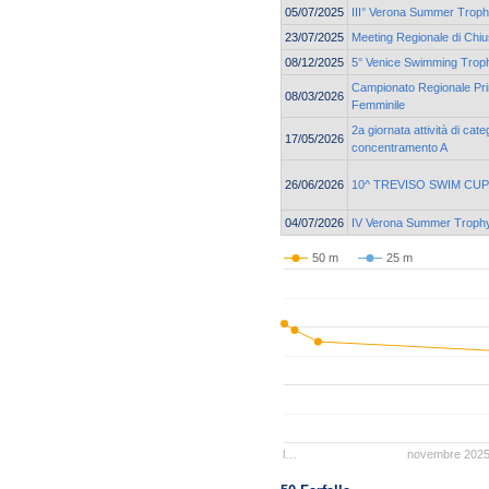
05/07/2025
III° Verona Summer Trop
23/07/2025
Meeting Regionale di Chi
08/12/2025
5° Venice Swimming Troph
Campionato Regionale Pri
08/03/2026
Femminile
2a giornata attività di cat
17/05/2026
concentramento A
26/06/2026
10^ TREVISO SWIM CUP
04/07/2026
IV Verona Summer Troph
50 m
25 m
l…
novembre 202