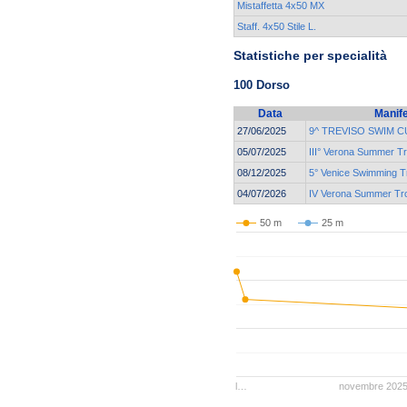
Mistaffetta 4x50 MX
Staff. 4x50 Stile L.
Statistiche per specialità
100 Dorso
Data
Manif
27/06/2025
9^ TREVISO SWIM C
05/07/2025
III° Verona Summer T
08/12/2025
5° Venice Swimming Tr
04/07/2026
IV Verona Summer Tr
50 m
25 m
l…
novembre 202