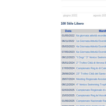
giugno 2022
agosto 20
100 Stile Libero
Data
Mani
01/05/2022
6a giornata attività esordi
06/11/2022
1a Giornata Attività Esordi
05/03/2023
4a Giornata Attività Esordi
07/05/2023
6a Giornata Attività Esordi
08/12/2023
"I Dogi " 3° Venice Swim
05/01/2024
2° Trofeo Città di Verona 
17/03/2024
Campionato Reg.le di Cate
28/06/2024
23° Trofeo Città del Santo
28/07/2024
Meeting Regionale Assolu
08/12/2024
4° Venice Swimming Trop
02/03/2025
Campionato Regionale di 
15/03/2025
Campionato Reg.le/ Assolu
01/06/2025
Campionato Nazionale Ra