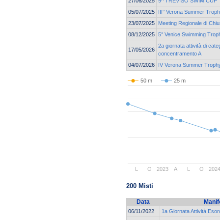
27/06/2025
9^ TREVISO SWIM CUP
05/07/2025
III° Verona Summer Trop
23/07/2025
Meeting Regionale di Chi
08/12/2025
5° Venice Swimming Troph
2a giornata attività di cat
17/05/2026
concentramento A
04/07/2026
IV Verona Summer Troph
50 m
25 m
L
O
2023
A
L
O
202
200 Misti
Data
Manif
06/11/2022
1a Giornata Attività Esor