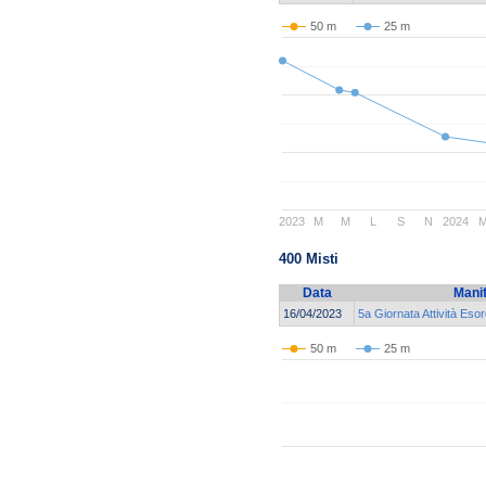
50 m
25 m
2023
M
M
L
S
N
2024
400 Misti
Data
Mani
16/04/2023
5a Giornata Attività Esor
50 m
25 m