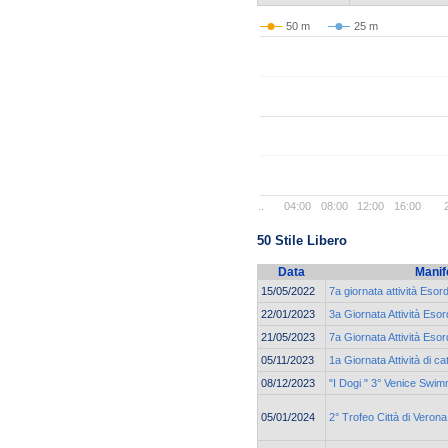
50 m
25 m
..
04:00
08:00
12:00
16:00
50 Stile Libero
Data
Manif
15/05/2022
7a giornata attività Esor
22/01/2023
3a Giornata Attività Esor
21/05/2023
7a Giornata Attività Esor
05/11/2023
1a Giornata Attività di 
08/12/2023
"I Dogi " 3° Venice Swi
05/01/2024
2° Trofeo Città di Veron