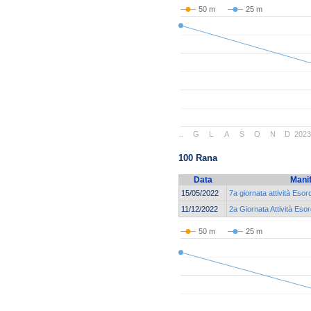
50 m
25 m
..
G
L
A
S
O
N
D
202
100 Rana
Data
Mani
15/05/2022
7a giornata attività Esor
11/12/2022
2a Giornata Attività Esor
50 m
25 m