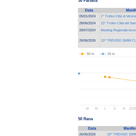
50 Farfalla
Data
Manif
05/01/2024
2° Trofeo Città di Veron
28/06/2024
23° Trofeo Città del San
28/07/2024
Meeting Regionale Asso
26/06/2026
10^ TREVISO SWIM C
50 m
25 m
M
M
L
S
N
202
50 Rana
Data
Manife
26/06/2026
10^ TREVISO SWI