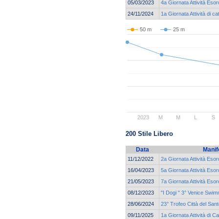
05/03/2023
4a Giornata Attività Esor
24/11/2024
1a Giornata Attività di 
50 m
25 m
2023
M
M
L
S
200 Stile Libero
Data
Manif
11/12/2022
2a Giornata Attività Esor
16/04/2023
5a Giornata Attività Esor
21/05/2023
7a Giornata Attività Esor
08/12/2023
"I Dogi " 3° Venice Swi
28/06/2024
23° Trofeo Città del San
09/11/2025
1a Giornata Attività di C