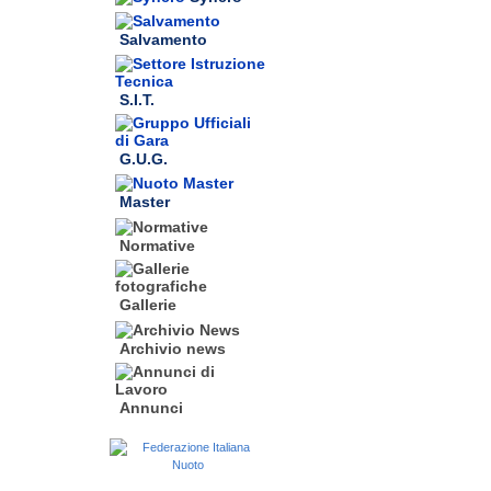
Salvamento
S.I.T.
G.U.G.
Master
Normative
Gallerie
Archivio news
Annunci