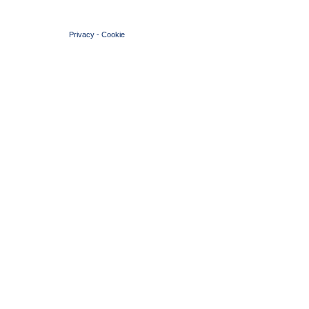
© 2004 Copyright by FIN Veneto - P.Iva 01384031009
Privacy
-
Cookie