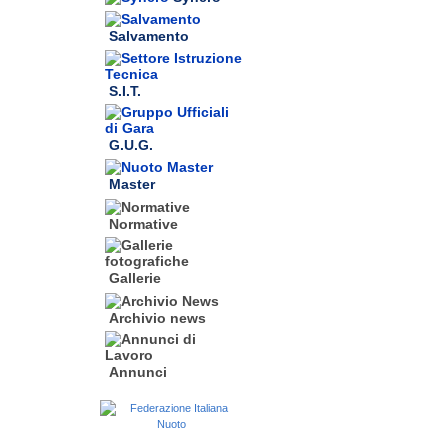
Salvamento
S.I.T.
G.U.G.
Master
Normative
Gallerie
Archivio news
Annunci