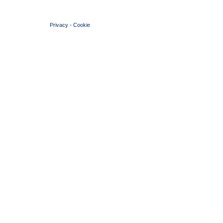
© 2004 Copyright by FIN Veneto - P.Iva 01384031009
Privacy
-
Cookie