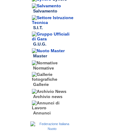
Salvamento
S.I.T.
G.U.G.
Master
Normative
Gallerie
Archivio news
Annunci