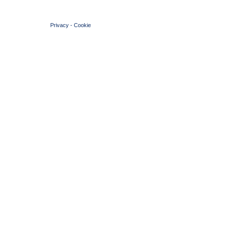
© 2004 Copyright by FIN Veneto - P.Iva 01384031009
Privacy
-
Cookie