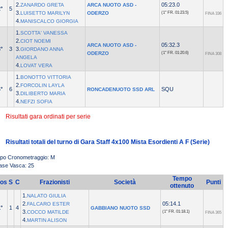
2.
05:23.0
ZANARDO GRETA
ARCA NUOTO ASD -
°
5
3.
LUISETTO MARILYN
ODERZO
(1° FR.
01:23.5)
FINA 336
4.
MANISCALCO GIORGIA
1.
SCOTTA' VANESSA
2.
CIOT NOEMI
05:32.3
ARCA NUOTO ASD -
°
3
3.
GIORDANO ANNA
ODERZO
(1° FR.
01:20.6)
FINA 308
ANGELA
4.
LOVAT VERA
1.
BONOTTO VITTORIA
2.
FORCOLIN LAYLA
°
6
SQU
RONCADENUOTO SSD ARL
3.
DILIBERTO MARIA
4.
NEFZI SOFIA
Risultati gara ordinati per serie
Risultati totali del turno di Gara Staff 4x100 Mista Esordienti A F (Serie)
ipo Cronometraggio: M
ase Vasca: 25
Tempo
os
S
C
Frazionisti
Società
Punti
ottenuto
1.
NALATO GIULIA
2.
05:14.1
FALCARO ESTER
°
1
4
GABBIANO NUOTO SSD
3.
COCCO MATILDE
(1° FR.
01:18.1)
FINA 365
4.
MARTIN ALISON