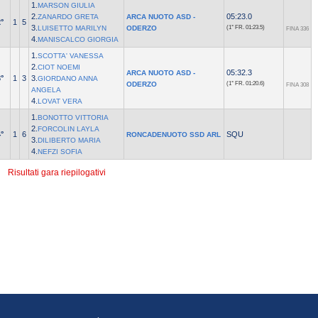
1.
MARSON GIULIA
2.
05:23.0
ZANARDO GRETA
ARCA NUOTO ASD -
°
1
5
3.
LUISETTO MARILYN
ODERZO
(1° FR.
01:23.5)
FINA 336
4.
MANISCALCO GIORGIA
1.
SCOTTA' VANESSA
2.
CIOT NOEMI
05:32.3
ARCA NUOTO ASD -
°
1
3
3.
GIORDANO ANNA
ODERZO
(1° FR.
01:20.6)
FINA 308
ANGELA
4.
LOVAT VERA
1.
BONOTTO VITTORIA
2.
FORCOLIN LAYLA
°
1
6
SQU
RONCADENUOTO SSD ARL
3.
DILIBERTO MARIA
4.
NEFZI SOFIA
Risultati gara riepilogativi