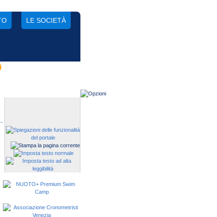
TO
LE SOCIETÀ
i
Gestisci una società?
Devi iscrivere i tuoi atleti alle
manifestazioni?