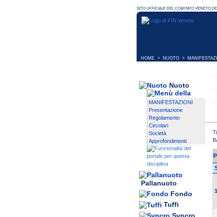
HOME
>
NUOTO
>
MANIFESTAZ
Nuoto
MANIFESTAZIONI
Presentazione
Regolamento
Circolari
T
Società
B
Approfondimenti
P
Pallanuoto
1
Fondo
Tuffi
Syncro