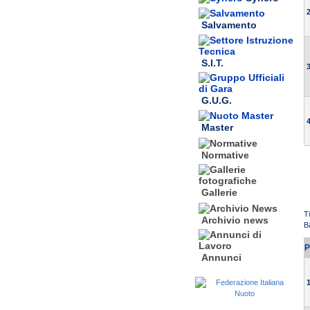
2
Salvamento
S.I.T.
3
G.U.G.
4
Master
Normative
Gallerie
T
Archivio news
B
P
Annunci
1