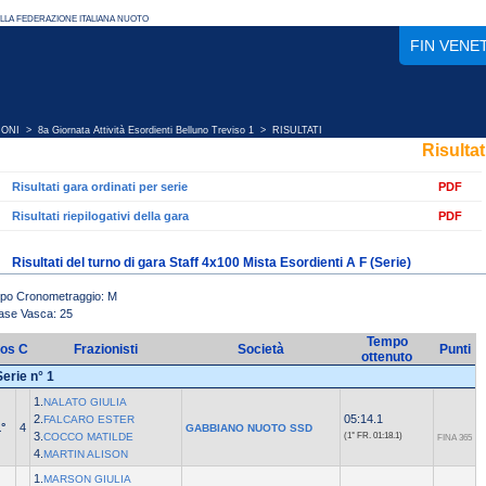
FIN VENE
IONI
>
8a Giornata Attività Esordienti Belluno Treviso 1
> RISULTATI
Risultat
Risultati gara ordinati per serie
PDF
Risultati riepilogativi della gara
PDF
Risultati del turno di gara Staff 4x100 Mista Esordienti A F (Serie)
ipo Cronometraggio: M
ase Vasca: 25
Tempo
os
C
Frazionisti
Società
Punti
ottenuto
Serie n° 1
1.
NALATO GIULIA
2.
05:14.1
FALCARO ESTER
°
4
GABBIANO NUOTO SSD
3.
COCCO MATILDE
(1° FR.
01:18.1)
FINA 365
4.
MARTIN ALISON
1.
MARSON GIULIA