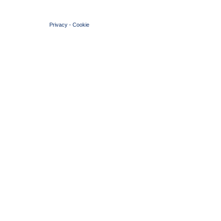
© 2004 Copyright by FIN Veneto - P.Iva 01384031009
Privacy
-
Cookie