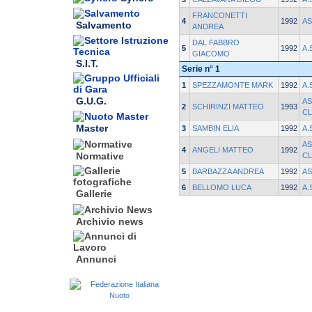
FRANCONETTI
4
1992
AS
Salvamento
ANDREA
DAL FABBRO
5
1992
A.
GIACOMO
S.I.T.
Serie n° 1
1
SPEZZAMONTE MARK
1992
A.
G.U.G.
AS
2
SCHIRINZI MATTEO
1993
C
Master
3
SAMBIN ELIA
1992
A.
AS
4
ANGELI MATTEO
1992
Normative
C
5
BARBAZZA ANDREA
1992
AS
6
BELLOMO LUCA
1992
A.
Gallerie
Archivio news
Annunci