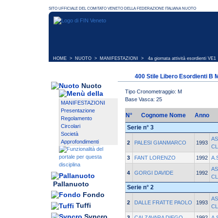
HOME
>
NUOTO
>
MANIFESTAZIONI
>
4a giornata attività esordienti VE1
400 Stile Libero Esordienti B M
Nuoto
Tipo Cronometraggio: M
Base Vasca: 25
MANIFESTAZIONI
Presentazione
N°
Cognome Nome
Anno
Regolamento
Circolari
Serie n° 3
Società
AS
Approfondimenti
2
PALESI GIANMARCO
1993
C
3
FANT LORENZO
1992
A.
AS
4
GORGI DAVIDE
1992
C
Pallanuoto
Serie n° 2
Fondo
AS
2
DALLE FRATTE PAOLO
1993
Tuffi
C
Syncro
3
CALZAVARA DIEGO
1992
A.