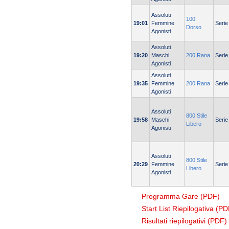
Assoluti
100
19:01
Femmine
Serie
Dorso
Agonisti
Assoluti
19:20
Maschi
200 Rana
Serie
Agonisti
Assoluti
19:35
Femmine
200 Rana
Serie
Agonisti
Assoluti
800 Stile
19:58
Maschi
Serie
Libero
Agonisti
Assoluti
800 Stile
20:29
Femmine
Serie
Libero
Agonisti
Programma Gare (PDF)
Start List Riepilogativa (PD
Risultati riepilogativi (PDF)