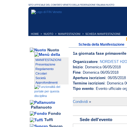
HOME
>
NUOTO
>
MANIFESTAZIONI
> SCHEDA MANIFESTAZIONE
Scheda della Manifestazione
Nuoto
1a giornata fase primaverile
MANIFESTAZIONI
Organizzatore
:
NORD/EST H2
Presentazione
Inizio
: Domenica 06/05/2018
Regolamento
Fine
: Domenica 06/05/2018
Circolari
Apertura iscrizioni
: 06/05/2018
Società
Approfondimenti
Termine iscrizioni
: Domenica 0
Tipo evento
: Evento ufficiale o
Condividi
»
Pallanuoto
Fondo
Sede dell'evento
Tuffi
Syncro