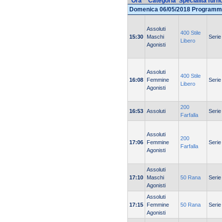
Ora
Categoria
Specialità
Turn
Domenica 06/05/2018 Programm
Assoluti
400 Stile
15:30
Maschi
Serie
Libero
Agonisti
Assoluti
400 Stile
16:08
Femmine
Serie
Libero
Agonisti
200
16:53
Assoluti
Serie
Farfalla
Assoluti
200
17:06
Femmine
Serie
Farfalla
Agonisti
Assoluti
17:10
Maschi
50 Rana
Serie
Agonisti
Assoluti
17:15
Femmine
50 Rana
Serie
Agonisti