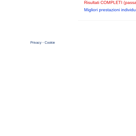
Risultati COMPLETI (passa
Migliori prestazioni individua
© 2004 Copyright by FIN Veneto - P.Iva 01384031009
Privacy
-
Cookie