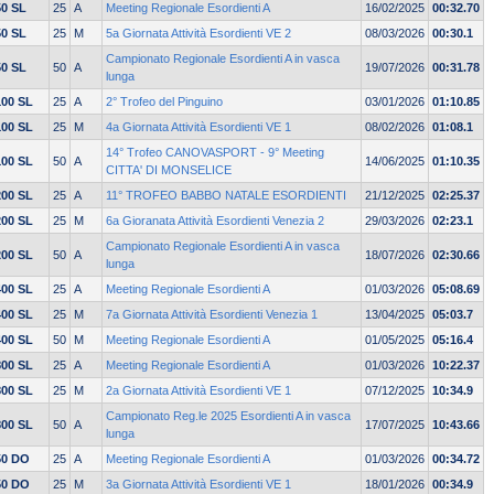
50 SL
25
A
Meeting Regionale Esordienti A
16/02/2025
00:32.70
50 SL
25
M
5a Giornata Attività Esordienti VE 2
08/03/2026
00:30.1
Campionato Regionale Esordienti A in vasca
50 SL
50
A
19/07/2026
00:31.78
lunga
100 SL
25
A
2° Trofeo del Pinguino
03/01/2026
01:10.85
100 SL
25
M
4a Giornata Attività Esordienti VE 1
08/02/2026
01:08.1
14° Trofeo CANOVASPORT - 9° Meeting
100 SL
50
A
14/06/2025
01:10.35
CITTA' DI MONSELICE
200 SL
25
A
11° TROFEO BABBO NATALE ESORDIENTI
21/12/2025
02:25.37
200 SL
25
M
6a Gioranata Attività Esordienti Venezia 2
29/03/2026
02:23.1
Campionato Regionale Esordienti A in vasca
200 SL
50
A
18/07/2026
02:30.66
lunga
400 SL
25
A
Meeting Regionale Esordienti A
01/03/2026
05:08.69
400 SL
25
M
7a Giornata Attività Esordienti Venezia 1
13/04/2025
05:03.7
400 SL
50
M
Meeting Regionale Esordienti A
01/05/2025
05:16.4
800 SL
25
A
Meeting Regionale Esordienti A
01/03/2026
10:22.37
800 SL
25
M
2a Giornata Attività Esordienti VE 1
07/12/2025
10:34.9
Campionato Reg.le 2025 Esordienti A in vasca
800 SL
50
A
17/07/2025
10:43.66
lunga
50 DO
25
A
Meeting Regionale Esordienti A
01/03/2026
00:34.72
50 DO
25
M
3a Giornata Attività Esordienti VE 1
18/01/2026
00:34.9