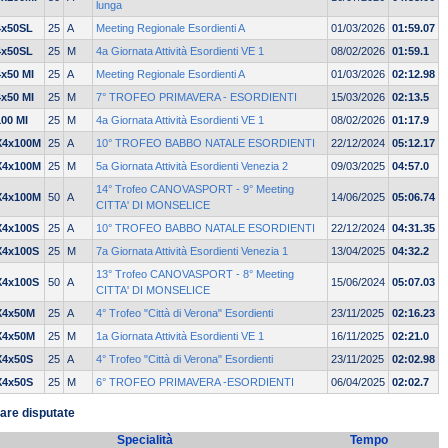
lunga
4x50SL
25
A
Meeting Regionale Esordienti A
01/03/2026
01:59.07
4x50SL
25
M
4a Giornata Attività Esordienti VE 1
08/02/2026
01:59.1
4x50 MI
25
A
Meeting Regionale Esordienti A
01/03/2026
02:12.98
4x50 MI
25
M
7° TROFEO PRIMAVERA - ESORDIENTI
15/03/2026
02:13.5
100 MI
25
M
4a Giornata Attività Esordienti VE 1
08/02/2026
01:17.9
X4x100M
25
A
10° TROFEO BABBO NATALE ESORDIENTI
22/12/2024
05:12.17
X4x100M
25
M
5a Giornata Attività Esordienti Venezia 2
09/03/2025
04:57.0
14° Trofeo CANOVASPORT - 9° Meeting
X4x100M
50
A
14/06/2025
05:06.74
CITTA' DI MONSELICE
X4x100S
25
A
10° TROFEO BABBO NATALE ESORDIENTI
22/12/2024
04:31.35
X4x100S
25
M
7a Giornata Attività Esordienti Venezia 1
13/04/2025
04:32.2
13° Trofeo CANOVASPORT - 8° Meeting
X4x100S
50
A
15/06/2024
05:07.03
CITTA' DI MONSELICE
X4x50M
25
A
4° Trofeo "Città di Verona" Esordienti
23/11/2025
02:16.23
X4x50M
25
M
1a Giornata Attività Esordienti VE 1
16/11/2025
02:21.0
X4x50S
25
A
4° Trofeo "Città di Verona" Esordienti
23/11/2025
02:02.98
X4x50S
25
M
6° TROFEO PRIMAVERA -ESORDIENTI
06/04/2025
02:02.7
are disputate
Specialità
Tempo