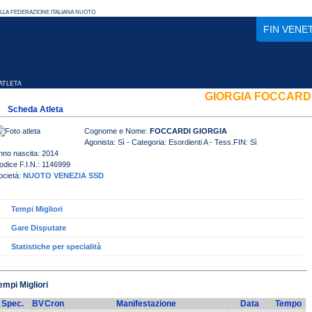
FIN VENE
TLETA
GIORGIA FOCCARD
Scheda Atleta
Cognome e Nome:
FOCCARDI GIORGIA
Agonista: Sì - Categoria: Esordienti A - Tess.FIN: Sì
nno nascita: 2014
odice F.I.N.: 1146999
ocietà:
NUOTO VENEZIA SSD
Tempi Migliori
Gare Disputate
Statistiche per specialità
empi Migliori
Spec.
BV
Cron
Manifestazione
Data
Tempo