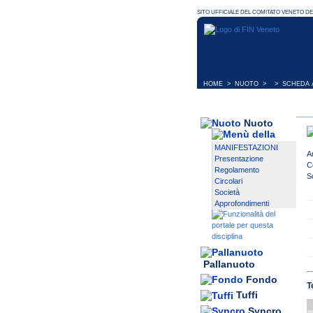
HOME
>
NUOTO
> > SCHEDA A
Nuoto
MANIFESTAZIONI
A
Presentazione
C
Regolamento
S
Circolari
Società
Approfondimenti
Pallanuoto
Fondo
T
Tuffi
Syncro