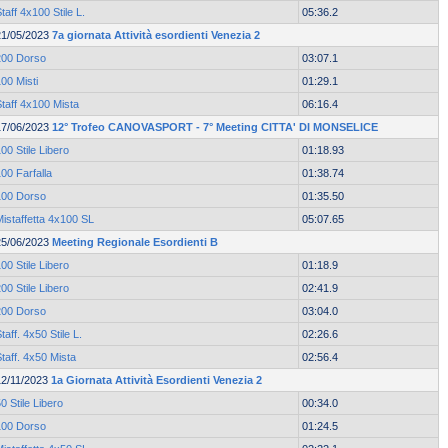
taff 4x100 Stile L.
05:36.2
21/05/2023
7a giornata Attività esordienti Venezia 2
200 Dorso
03:07.1
00 Misti
01:29.1
taff 4x100 Mista
06:16.4
17/06/2023
12° Trofeo CANOVASPORT - 7° Meeting CITTA' DI MONSELICE
00 Stile Libero
01:18.93
00 Farfalla
01:38.74
100 Dorso
01:35.50
istaffetta 4x100 SL
05:07.65
25/06/2023
Meeting Regionale Esordienti B
00 Stile Libero
01:18.9
00 Stile Libero
02:41.9
200 Dorso
03:04.0
taff. 4x50 Stile L.
02:26.6
taff. 4x50 Mista
02:56.4
12/11/2023
1a Giornata Attività Esordienti Venezia 2
0 Stile Libero
00:34.0
100 Dorso
01:24.5