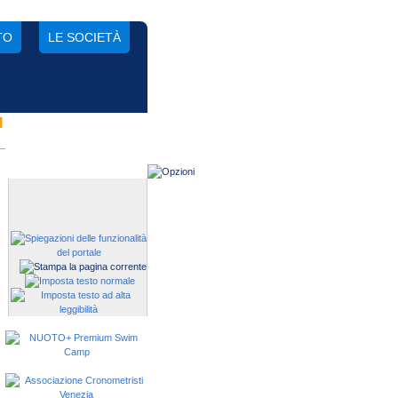
TO
LE SOCIETÀ
I
Gestisci una società?
Devi iscrivere i tuoi atleti alle
manifestazioni?