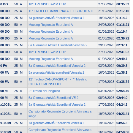
50 DO
50
A
10^ TREVISO SWIM CUP
27/06/2026
00:35.53
100 DO
25
A
11° TROFEO BABBO NATALE ESORDIENTI
21/12/2025
01:17.10
100 DO
25
M
7a giornata Attività Esordienti Venezia 1
19/04/2026
01:14.2
100 DO
50
A
Meeting Regionale Esordienti A
24/05/2026
01:16.21
100 DO
50
M
Meeting Regionale Esordienti A
01/05/2025
01:19.4
200 DO
25
A
Meeting Regionale Esordienti A
01/03/2026
02:39.72
200 DO
25
M
6a Gioranata Attività Esordienti Venezia 2
29/03/2026
02:37.1
200 DO
50
A
10^ TREVISO SWIM CUP
27/06/2026
02:41.92
200 DO
50
M
Meeting Regionale Esordienti A
01/05/2025
02:49.7
50 FA
25
M
5a Giornata Attività Esordienti Venezia 2
03/03/2024
00:39.3
100 FA
25
M
5a giornata Attività esordienti Venezia 2
16/04/2023
01:38.1
12° Trofeo CANOVASPORT - 7° Meeting
100 FA
50
A
17/06/2023
01:38.74
CITTA' DI MONSELICE
200 MI
25
A
2° Trofeo del Pinguino
03/01/2026
02:54.40
200 MI
25
M
5a Giornata Attività Esordienti VE 2
08/03/2026
02:44.0
4x100SL
25
M
8a Giornata Attività Esordienti Venezia 2
17/05/2026
04:24.2
Campionato Regionale Esordienti A in vasca
4x100SL
50
A
19/07/2026
04:23.41
lunga
4x100MI
25
M
7a giornata Attività Esordienti Venezia 1
19/04/2026
04:56.3
Campionato Regionale Esordienti A in vasca
4x100MI
50
A
16/07/2026
04:58.06