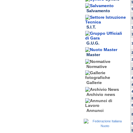
Salvamento
S.I.T.
G.U.G.
Master
Normative
Gallerie
Archivio news
Annunci