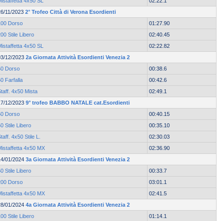
istaffetta 4x50 SL
02:22.1
26/11/2023
2° Trofeo Città di Verona Esordienti
100 Dorso
01:27.90
00 Stile Libero
02:40.45
istaffetta 4x50 SL
02:22.82
03/12/2023
2a Giornata Attività Esordienti Venezia 2
50 Dorso
00:38.6
0 Farfalla
00:42.6
taff. 4x50 Mista
02:49.1
17/12/2023
9° trofeo BABBO NATALE cat.Esordienti
50 Dorso
00:40.15
0 Stile Libero
00:35.10
taff. 4x50 Stile L.
02:30.03
Mistaffetta 4x50 MX
02:36.90
14/01/2024
3a Giornata Attività Esordienti Venezia 2
0 Stile Libero
00:33.7
200 Dorso
03:01.1
Mistaffetta 4x50 MX
02:41.5
28/01/2024
4a Giornata Attività Esordienti Venezia 2
00 Stile Libero
01:14.1