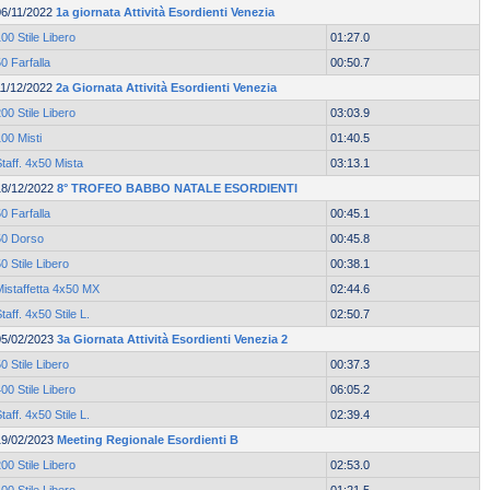
06/11/2022
1a giornata Attività Esordienti Venezia
00 Stile Libero
01:27.0
0 Farfalla
00:50.7
11/12/2022
2a Giornata Attività Esordienti Venezia
00 Stile Libero
03:03.9
00 Misti
01:40.5
taff. 4x50 Mista
03:13.1
18/12/2022
8° TROFEO BABBO NATALE ESORDIENTI
0 Farfalla
00:45.1
50 Dorso
00:45.8
0 Stile Libero
00:38.1
Mistaffetta 4x50 MX
02:44.6
taff. 4x50 Stile L.
02:50.7
05/02/2023
3a Giornata Attività Esordienti Venezia 2
0 Stile Libero
00:37.3
00 Stile Libero
06:05.2
taff. 4x50 Stile L.
02:39.4
19/02/2023
Meeting Regionale Esordienti B
00 Stile Libero
02:53.0