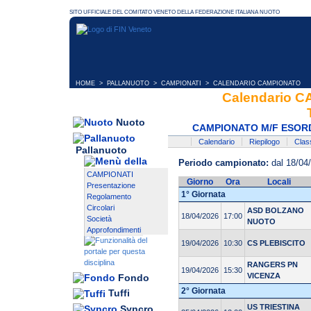
HOME
>
PALLANUOTO
>
CAMPIONATI
> CALENDARIO CAMPIONATO
Calendario 
Nuoto
CAMPIONATO M/F ESORDI
Calendario
Riepilogo
Class
Pallanuoto
Periodo campionato:
dal 18/04
CAMPIONATI
Giorno
Ora
Locali
Presentazione
1° Giornata
Regolamento
Circolari
ASD BOLZANO
18/04/2026
17:00
Società
NUOTO
Approfondimenti
19/04/2026
10:30
CS PLEBISCITO
RANGERS PN
19/04/2026
15:30
VICENZA
Fondo
2° Giornata
Tuffi
US TRIESTINA
Syncro