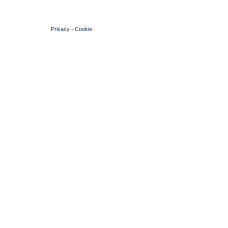
© 2004 Copyright by FIN Veneto - P.Iva 01384031009
Privacy
-
Cookie