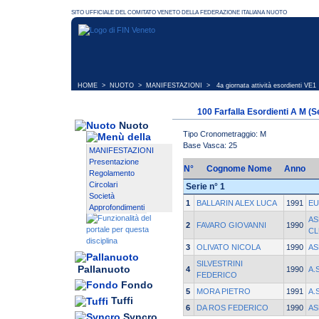
HOME
>
NUOTO
>
MANIFESTAZIONI
>
4a giornata attività esordienti VE1
100 Farfalla Esordienti A M (S
Nuoto
Tipo Cronometraggio: M
Base Vasca: 25
MANIFESTAZIONI
Presentazione
N°
Cognome Nome
Anno
Regolamento
Circolari
Serie n° 1
Società
1
BALLARIN ALEX LUCA
1991
EU
Approfondimenti
AS
2
FAVARO GIOVANNI
1990
CL
3
OLIVATO NICOLA
1990
AS
SILVESTRINI
Pallanuoto
4
1990
A.S
FEDERICO
Fondo
5
MORA PIETRO
1991
A.
Tuffi
6
DA ROS FEDERICO
1990
AS
Syncro