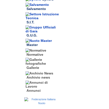
Salvamento
S.I.T.
G.U.G.
Master
Normative
Gallerie
Archivio news
Annunci