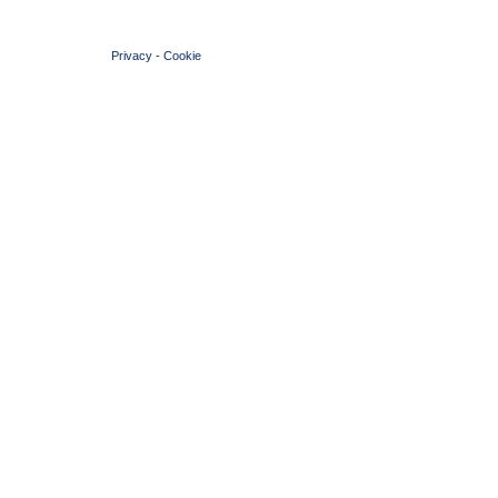
© 2004 Copyright by FIN Veneto - P.Iva 01384031009
Privacy
-
Cookie