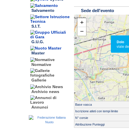
Sede dell'evento
Salvamento
+
S.I.T.
−
Dolo
G.U.G.
viale de
Master
Normative
Gallerie
Archivio news
Base vasca
Annunci
Iscrizione atleti con tempi limite
Servizio di cronometraggio:
N° corsie
Tipo cronometraggio:
Attribuzione Punteggi
Altri: