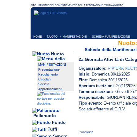
HOME
>
NUOTO
>
MANIFESTAZIONI
> SCHEDA MANIFESTAZIONE
Nuoto:
Scheda della Manifestaz
Nuoto
2a Giornata Attività di Cate
MANIFESTAZIONI
Organizzatore
:
RIVIERA NUOT
Presentazione
Inizio
: Domenica 30/11/2025
Regolamento
Circolari
Fine
: Domenica 30/11/2025
Società
Apertura iscrizioni
: 20/11/2025
Approfondimenti
Termine iscrizioni
: Giovedì 27/
Responsabile
: GIORDAN REN
Tipo evento
: Evento ufficiale o
Società afferente al C.R.V.
Pallanuoto
Fondo
Tuffi
Syncro