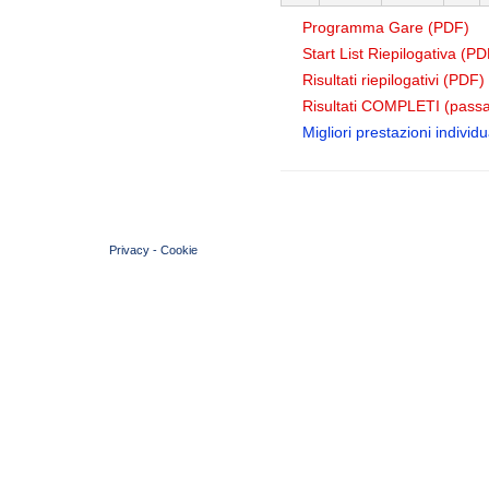
Programma Gare (PDF)
Start List Riepilogativa (PD
Risultati riepilogativi (PDF)
Risultati COMPLETI (passa
Migliori prestazioni individua
© 2004 Copyright by FIN Veneto - P.Iva 01384031009
Privacy
-
Cookie