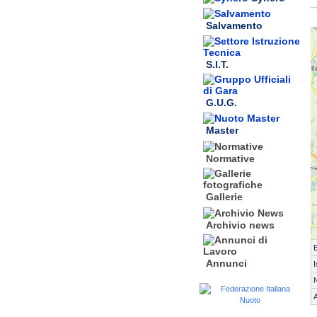
Salvamento
S.I.T.
G.U.G.
Master
Normative
Gallerie
Archivio news
Annunci
I
N
A