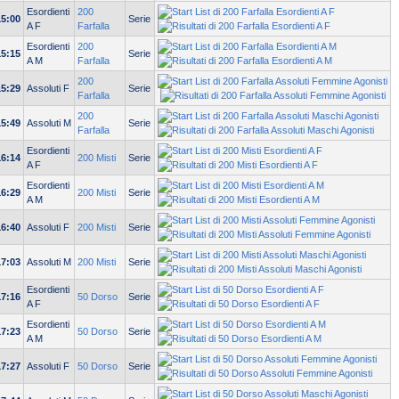
Esordienti
200
15:00
Serie
A F
Farfalla
Esordienti
200
15:15
Serie
A M
Farfalla
200
15:29
Assoluti F
Serie
Farfalla
200
15:49
Assoluti M
Serie
Farfalla
Esordienti
16:14
200 Misti
Serie
A F
Esordienti
16:29
200 Misti
Serie
A M
16:40
Assoluti F
200 Misti
Serie
17:03
Assoluti M
200 Misti
Serie
Esordienti
17:16
50 Dorso
Serie
A F
Esordienti
17:23
50 Dorso
Serie
A M
17:27
Assoluti F
50 Dorso
Serie