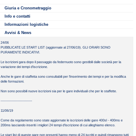
https://www.circuitonuotoitalia.it/
https://www.circuitonuotoitalia.it/bilder/info-treviso.pdf
Giuria e Cronometraggio
https://www.circuitonuotoitalia.it/bilder/info-treviso.pdf
Info e contatti
Informazioni logistiche
Avvisi & News
24/06
PUBBLICATE LE START LIST (aggiornate al 27/06/19). GLI ORARI SONO
PURAMENTE INDICATIVI.
Le iscrizioni gara dopo il passaggio da federnuoto sono gestibili dalle società per la
variazione dei tempi d'iscrizione.
Anche le gare di staffetta sono consultabili per l'inserimento dei tempi e per la modifica
delle formazioni.
Non sono possibili nuove iscrizioni sia per le gare individuali che per le staffette.
--------------------------
11/06/19
Come da regolamento sono state aggiornate le iscrizioni delle gare 400sl - 400ms e
200ms lasciando inseriti i migliori 24 tempi d'iscrizione di cui alleghiamo elenco.
Le start list di queste gare non presenti hanno meno di 24 iscritti e quindi rimangono tutti