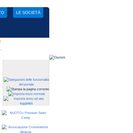
TO
LE SOCIETÀ
e
Gestisci una società?
Devi iscrivere i tuoi atleti alle
manifestazioni?