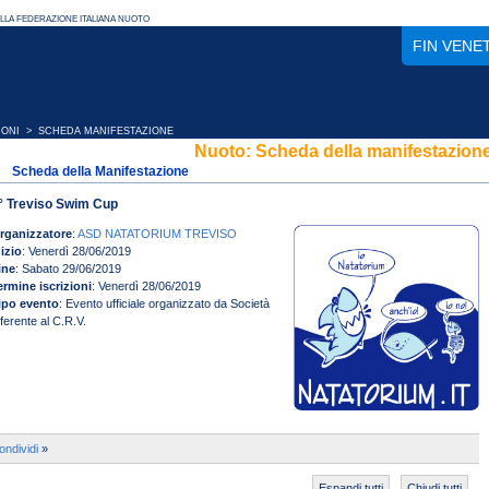
FIN VENE
IONI
> SCHEDA MANIFESTAZIONE
Nuoto: Scheda della manifestazion
Scheda della Manifestazione
° Treviso Swim Cup
rganizzatore
:
ASD NATATORIUM TREVISO
nizio
: Venerdì 28/06/2019
ine
: Sabato 29/06/2019
ermine iscrizioni
: Venerdì 28/06/2019
ipo evento
: Evento ufficiale organizzato da Società
fferente al C.R.V.
ondividi
»
Espandi tutti
Chiudi tutti