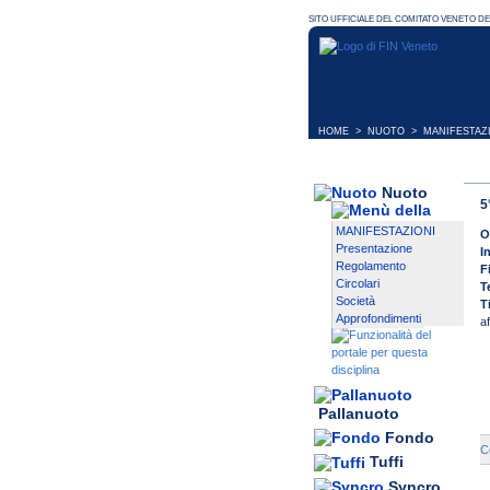
HOME
>
NUOTO
>
MANIFESTAZ
Nuoto
5
MANIFESTAZIONI
O
Presentazione
I
Regolamento
F
Circolari
T
Società
T
Approfondimenti
a
Pallanuoto
Fondo
C
Tuffi
Syncro