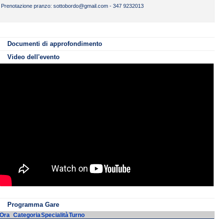
Prenotazione pranzo: sottobordo@gmail.com - 347 9232013
Schema parcheggi
PDF
201 KB
Iscrizioni 400sl - 400ms - 200ms
PDF
1.23 MB
Pranzi Treviso SwimCup
PDF
74 KB
Documenti di approfondimento
Video dell'evento
Programma Gare
Ora
Categoria
Specialità
Turno