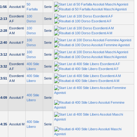
50
11:56
Assoluti M
Serie
Farfalla
Esordienti
100
12:13
Serie
A F
Dorso
Esordienti
100
12:28
Serie
A M
Dorso
100
12:40
Assoluti F
Serie
Dorso
100
13:12
Assoluti M
Serie
Dorso
Esordienti
400 Stile
13:32
Serie
A F
Libero
Esordienti
400 Stile
13:51
Serie
A M
Libero
400 Stile
14:09
Assoluti F
Serie
Libero
400 Stile
14:35
Assoluti M
Serie
Libero