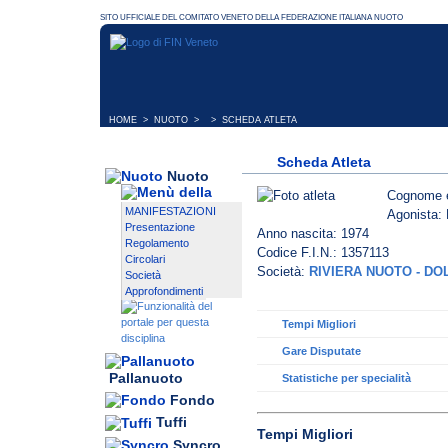
HOME
>
NUOTO
> > SCHEDA ATLETA
Scheda Atleta
Nuoto
Cognome 
MANIFESTAZIONI
Agonista: 
Presentazione
Anno nascita: 1974
Regolamento
Codice F.I.N.: 1357113
Circolari
Società:
RIVIERA NUOTO - DO
Società
Approfondimenti
Tempi Migliori
Gare Disputate
Pallanuoto
Statistiche per specialità
Fondo
Tuffi
Tempi Migliori
Syncro