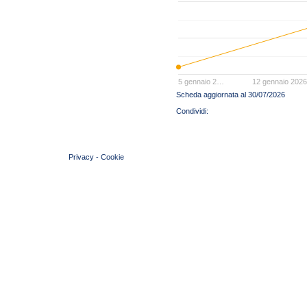
5 gennaio 2…
12 gennaio 2026
Scheda aggiornata al 30/07/2026
© 2004 Copyright by FIN Veneto - P.Iva 01384031009
Privacy
-
Cookie