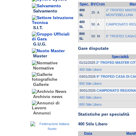
Spec.
BV
Cron
Man
400
2° TROFEO MASTER
Salvamento
25
A
SL
MONTEBELLUNA
400
50
A
CAMPIONATO REG
SL
S.I.T.
800
50
M
9° TROFEO CASA 
SL
G.U.G.
Gare disputate
Master
Specialità
01/11/2025
2° TROFEO MASTER CIT
Normative
400 Stile Libero
03/01/2026
9° TROFEO CASA DI CA
800 Stile Libero
Gallerie
30/01/2026
CAMPIONATO REGIONA
Archivio news
400 Stile Libero
800 Stile Libero
Annunci
Statistiche per specialità
400 Stile Libero
Data
Manif