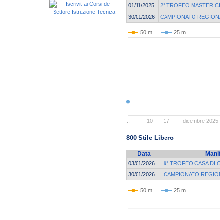
01/11/2025
2° TROFEO MASTER CI
30/01/2026
CAMPIONATO REGIONA
50 m
25 m
..
10
17
dicembre 2025
800 Stile Libero
Data
Mani
03/01/2026
9° TROFEO CASA DI 
30/01/2026
CAMPIONATO REGION
50 m
25 m