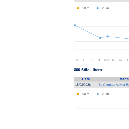
50 m
25 m
M
L
S
N
2024
M
M
L
800 Stile Libero
Data
Manif
15/03/2026
5a Giornata Attività E
50 m
25 m