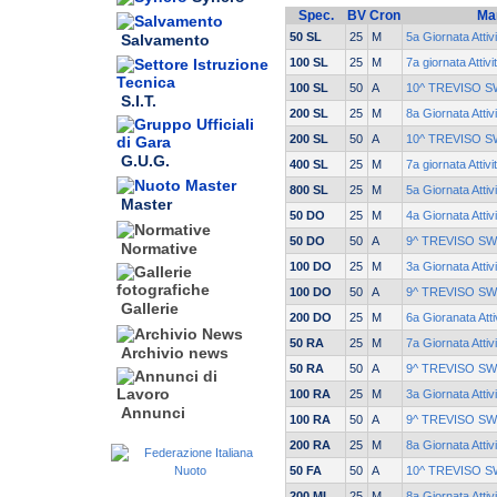
Spec.
BV
Cron
Ma
50 SL
25
M
5a Giornata Attiv
Salvamento
100 SL
25
M
7a giornata Attiv
100 SL
50
A
10^ TREVISO S
S.I.T.
200 SL
25
M
8a Giornata Attiv
200 SL
50
A
10^ TREVISO S
G.U.G.
400 SL
25
M
7a giornata Attiv
800 SL
25
M
5a Giornata Attiv
Master
50 DO
25
M
4a Giornata Attiv
50 DO
50
A
9^ TREVISO S
Normative
100 DO
25
M
3a Giornata Attiv
100 DO
50
A
9^ TREVISO S
Gallerie
200 DO
25
M
6a Gioranata Atti
50 RA
25
M
7a Giornata Attiv
Archivio news
50 RA
50
A
9^ TREVISO S
100 RA
25
M
3a Giornata Attiv
Annunci
100 RA
50
A
9^ TREVISO S
200 RA
25
M
8a Giornata Attiv
50 FA
50
A
10^ TREVISO S
200 MI
25
M
8a Giornata Attiv