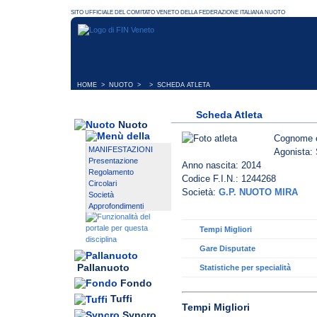
HOME
>
NUOTO
> > SCHEDA ATLETA
Scheda Atleta
Nuoto
Cognome 
MANIFESTAZIONI
Agonista: 
Presentazione
Anno nascita: 2014
Regolamento
Codice F.I.N.: 1244268
Circolari
Società:
G.P. NUOTO MIRA
Società
Approfondimenti
Tempi Migliori
Gare Disputate
Pallanuoto
Statistiche per specialità
Fondo
Tuffi
Tempi Migliori
Syncro