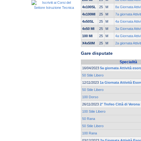
4x100SL
25
M
8a Giornata Attiv
4x100MI
25
M
7a giornata Attiv
4x50SL
25
M
4a Giornata Attiv
4x50 MI
25
M
3a Giornata Attiv
100 MI
25
M
4a Giornata Attiv
X4x50M
25
M
2a giornata Attiv
Gare disputate
Specialità
16/04/2023
5a giornata Attività esor
50 Stile Libero
12/11/2023
1a Giornata Attività Esor
50 Stile Libero
100 Dorso
26/11/2023
2° Trofeo Città di Verona
100 Stile Libero
50 Rana
50 Stile Libero
100 Rana
03/12/2023
2a Giornata Attività Esor