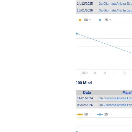
14/12/2025
2a Giornata Attività Eso
18/01/2026
3a Giornata Attività Eso
50 m
25 m
2024
M
M
L
S
100 Misti
Data
Manif
14/01/2024
3a Giornata Attività Es
08/02/2026
4a Giornata Attività Es
50 m
25 m