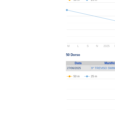
M
L
S
N
2025
50 Dorso
Data
Manife
27/06/2025
9^ TREVISO SWI
50 m
25 m