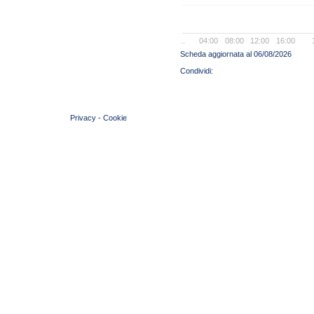
..
04:00
08:00
12:00
16:00
Scheda aggiornata al 06/08/2026
© 2004 Copyright by FIN Veneto - P.Iva 01384031009
Privacy
-
Cookie