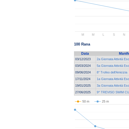
M
M
L
S
N
100 Rana
Data
Manif
03/12/2023
2a Giornata Attività Es
03/03/2024
5a Giornata Attività Es
09/06/2024
8° Trofeo dell'Amicizia
17/11/2024
1a Giornata Attività Es
19/01/2025
3a Giornata Attività Es
27/06/2025
9^ TREVISO SWIM C
50 m
25 m