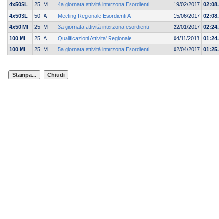
4x50SL
25
M
4a giornata attività interzona Esordienti
19/02/2017
02:08.
4x50SL
50
A
Meeting Regionale Esordienti A
15/06/2017
02:08
4x50 MI
25
M
3a giornata attività interzona esordienti
22/01/2017
02:24.
100 MI
25
A
Qualificazioni Attivita' Regionale
04/11/2018
01:24
100 MI
25
M
5a giornata attività interzona Esordienti
02/04/2017
01:25.