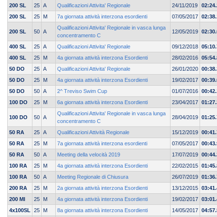
200 SL
25
A
Qualificazioni Attivita' Regionale
24/11/2019
02:24
200 SL
25
M
7a giornata attività interzona esordienti
07/05/2017
02:38.
Qualificazioni Attivita' Regionale in vasca lunga
200 SL
50
A
12/05/2019
02:30
concentramento C
400 SL
25
A
Qualificazioni Attivita' Regionale
09/12/2018
05:10
400 SL
25
M
4a giornata attività interzona Esordienti
28/02/2016
05:54.
50 DO
25
A
Qualificazioni Attivita' Regionale
26/01/2020
00:38
50 DO
25
M
4a giornata attività interzona Esordienti
19/02/2017
00:39.
50 DO
50
A
2^ Treviso Swim Cup
01/07/2016
00:42
100 DO
25
M
6a giornata attività interzona Esordienti
23/04/2017
01:27.
Qualificazioni Attivita' Regionale in vasca lunga
100 DO
50
A
28/04/2019
01:25
concentramento C
50 RA
25
A
Qualificazioni Attività Regionale
15/12/2019
00:41
50 RA
25
M
7a giornata attività interzona esordienti
07/05/2017
00:43.
50 RA
50
A
Meeting della velocità 2019
17/07/2019
00:44
100 RA
25
M
4a giornata attività interzona Esordienti
22/02/2015
01:45.
100 RA
50
A
Meeting Regionale di Chiusura
26/07/2019
01:36
200 RA
25
M
2a giornata attività interzona Esordienti
13/12/2015
03:41.
200 MI
25
M
4a giornata attività interzona Esordienti
19/02/2017
03:01.
4x100SL
25
M
8a giornata attività interzona Esordienti
14/05/2017
04:57.