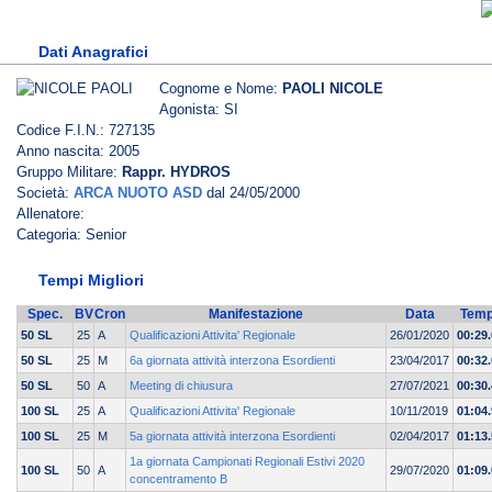
Dati Anagrafici
Cognome e Nome:
PAOLI NICOLE
Agonista: SI
Codice F.I.N.: 727135
Anno nascita: 2005
Gruppo Militare:
Rappr. HYDROS
Società:
ARCA NUOTO ASD
dal 24/05/2000
Allenatore:
Categoria: Senior
Tempi Migliori
Spec.
BV
Cron
Manifestazione
Data
Tem
50 SL
25
A
Qualificazioni Attivita' Regionale
26/01/2020
00:29
50 SL
25
M
6a giornata attività interzona Esordienti
23/04/2017
00:32.
50 SL
50
A
Meeting di chiusura
27/07/2021
00:30
100 SL
25
A
Qualificazioni Attivita' Regionale
10/11/2019
01:04
100 SL
25
M
5a giornata attività interzona Esordienti
02/04/2017
01:13.
1a giornata Campionati Regionali Estivi 2020
100 SL
50
A
29/07/2020
01:09
concentramento B