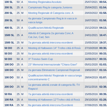
100 SL
50
A
Meeting Regionalea Assoluto
25/07/2021
00:54
200 SL
25
A
Campionato Reg.le categoria Juniores
25/04/2021
01:54
200 SL
25
M
Meeting Regionale di Categoria conc. A
20/03/2022
01:58.
4a giornata Campionato Reg.le in vasca in
200 SL
50
A
16/07/2021
01:58
vasca lunga
400 SL
25
A
Qualificazioni Attività Regionale
15/12/2019
04:13
Attività di Categoria 2a giornata Conc.A
1500 SL
25
A
24/01/2021
16:47
Cat.Jun, Cad, Sen
1500 SL
25
M
7a giornata attività interzona esordienti
15/05/2016
19:37.
50 DO
25
A
Meeting di Halloween 14° Trofeo città di Rosà
27/10/2018
00:30
50 DO
25
M
8a giornata attività interzona esordienti
22/05/2016
00:33.
50 DO
50
A
3^ Treviso Swim Cup
16/06/2017
00:33
100 DO
25
A
23° Memorial Internazionale "Chiara Giavi"
05/01/2020
01:03
100 DO
25
M
2a giornata Eliminatorie Campionati Regionali
19/02/2017
01:10.
Qualificazioni Attivita' Regionale in vasca lunga
100 DO
50
A
28/04/2019
01:07
concentramento C
1a giornata attività zonale di categoria BL-TV
200 DO
25
M
20/11/2016
02:38.
Ragazzi
50 RA
25
M
7a giornata attività interzona esordienti
15/05/2016
00:39.
100 RA
25
A
Meeting di Halloween 12°Trofeo città di Rosà
29/10/2016
01:28
100 RA
25
M
8a giornata attività interzona Esordienti
07/06/2015
01:33.