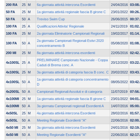
200 RA
25
M
6a giornata attività interzona Esordienti
24/04/2016
03:08.
50 FA
25
M
1a giornata attività regionale fascia B girone C
23/01/2022
00:26.
50 FA
50
A
Treviso Swim Cup
26/06/2015
00:37
100 FA
25
A
Qualificazioni Attivita' Regionale
24/11/2019
01:02
100 FA
25
M
2a giornata Eliminatorie Campionati Regionali
19/02/2017
01:14.
2a giornata Campionati Regionali Estivi 2020
100 FA
50
A
05/08/2020
01:08
concentramento B
200 MI
25
M
8a giornata attività interzona esordienti
22/05/2016
02:42.
PRELIMINARE Campionato Nazionale - Coppa
4x100SL
25
A
20/12/2020
03:22
Caduti di Brema conc. A
4x100SL
25
M
3a giornata attività di categoria fascia B conc. C
20/02/2022
03:43.
1a giornata attività di categoria concentramento
4x100SL
50
A
08/05/2022
03:42
D
4x200SL
50
A
Campionati Regionali Assoluti e di categoria
11/07/2019
07:56
4x100MI
25
M
1a giornata attività regionale fascia B girone C
23/01/2022
04:01.
4x100MI
50
A
3a giornata Campionati regionali Esordienti A
14/07/2016
05:00
4x50SL
25
M
4a giornata attività interzona Esordienti
28/02/2016
01:57.
4x50SL
50
A
Meeting Regionale Esordienti "A"
22/06/2016
02:00
4x50 MI
25
M
3a giornata attività interzona Esordienti
24/01/2016
02:19.
4x50 MI
50
A
Meeting Regionale Esordienti "A"
22/06/2016
02:17