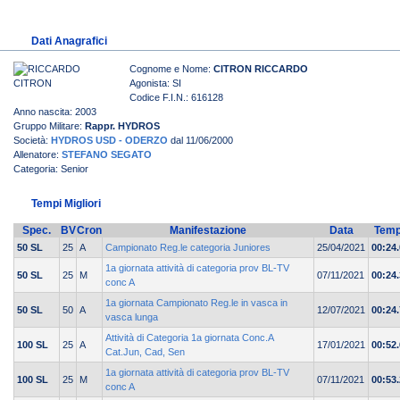
Dati Anagrafici
Cognome e Nome:
CITRON RICCARDO
Agonista: SI
Codice F.I.N.: 616128
Anno nascita: 2003
Gruppo Militare:
Rappr. HYDROS
Società:
HYDROS USD - ODERZO
dal 11/06/2000
Allenatore:
STEFANO SEGATO
Categoria: Senior
Tempi Migliori
Spec.
BV
Cron
Manifestazione
Data
Tem
50 SL
25
A
Campionato Reg.le categoria Juniores
25/04/2021
00:24
1a giornata attività di categoria prov BL-TV
50 SL
25
M
07/11/2021
00:24.
conc A
1a giornata Campionato Reg.le in vasca in
50 SL
50
A
12/07/2021
00:24
vasca lunga
Attività di Categoria 1a giornata Conc.A
100 SL
25
A
17/01/2021
00:52
Cat.Jun, Cad, Sen
1a giornata attività di categoria prov BL-TV
100 SL
25
M
07/11/2021
00:53.
conc A