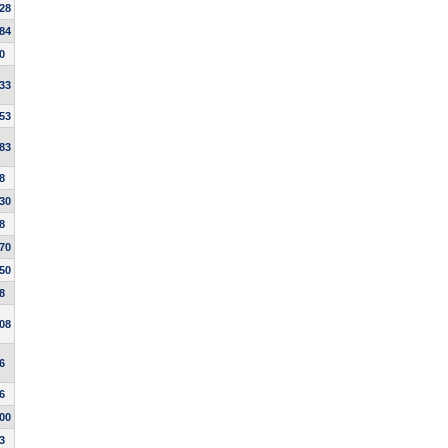
.28
.84
0
.33
.53
.83
8
.30
8
.70
.50
8
.08
6
6
.00
3