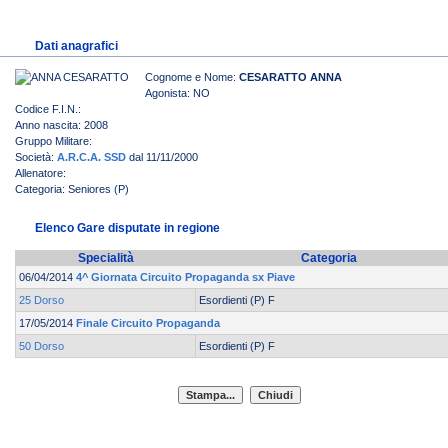
Dati anagrafici
Cognome e Nome:
CESARATTO ANNA
Agonista: NO
Codice F.I.N.:
Anno nascita: 2008
Gruppo Militare:
Società:
A.R.C.A. SSD
dal 11/11/2000
Allenatore:
Categoria: Seniores (P)
Elenco Gare disputate in regione
Specialità
Categoria
06/04/2014
4^ Giornata Circuito Propaganda sx Piave
25 Dorso
Esordienti (P) F
17/05/2014
Finale Circuito Propaganda
50 Dorso
Esordienti (P) F