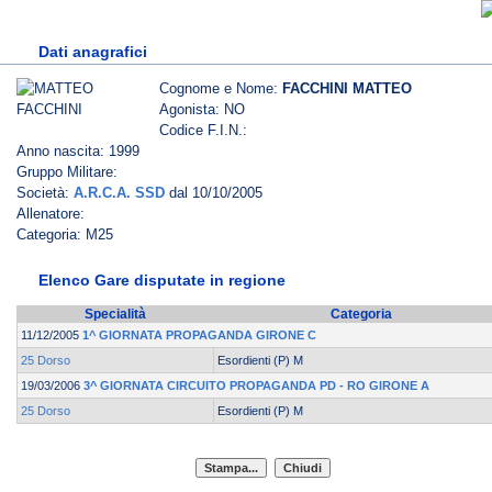
Dati anagrafici
Cognome e Nome:
FACCHINI MATTEO
Agonista: NO
Codice F.I.N.:
Anno nascita: 1999
Gruppo Militare:
Società:
A.R.C.A. SSD
dal 10/10/2005
Allenatore:
Categoria: M25
Elenco Gare disputate in regione
Specialità
Categoria
11/12/2005
1^ GIORNATA PROPAGANDA GIRONE C
25 Dorso
Esordienti (P) M
19/03/2006
3^ GIORNATA CIRCUITO PROPAGANDA PD - RO GIRONE A
25 Dorso
Esordienti (P) M