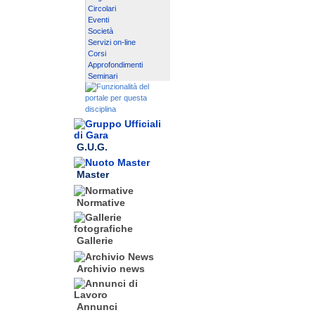
Circolari
Eventi
Società
Servizi on-line
Corsi
Approfondimenti
Seminari
G.U.G.
Master
Normative
Gallerie
Archivio news
Annunci