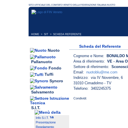
HOME
>
SIT
> SCHEDA REFERENTE
Scheda del Referente
Nuoto
Cognome e Nome:
BONALDO 
Area di riferimento:
VE - Area O
Pallanuoto
Settore di riferimento:
Sconosci
Fondo
Email:
nuotoblu@me.com
Tuffi
Indirizzo: via IV Novembre, 6
Syncro
31010 Cimadolmo - TV
Telefono: 3402245375
Salvamento
S.I.T.
Info S.I.T.
Presentazione
Regolamento