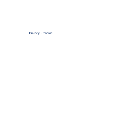
© 2004 Copyright by FIN Veneto - P.Iva 01384031009
Privacy
-
Cookie