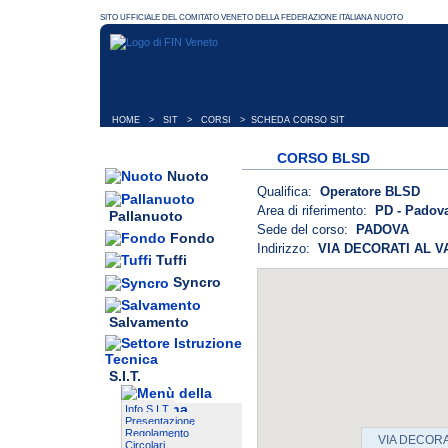
HOME
>
SIT
>
CORSI
> SCHEDA CORSO SIT
CORSO BLSD
Nuoto
Qualifica:
Operatore BLSD
Area di riferimento:
PD - Padova
Pallanuoto
Sede del corso:
PADOVA
Fondo
Indirizzo:
VIA DECORATI AL V
Tuffi
Syncro
Salvamento
S.I.T.
Info S.I.T.
Presentazione
Regolamento
VIA DECORA
Circolari