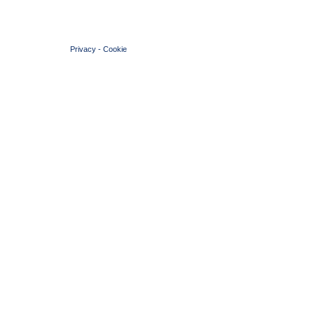
© 2004 Copyright by FIN Veneto - P.Iva 01384031009
Privacy
-
Cookie