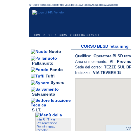
HOME
>
SIT
>
CORSI
> SCHEDA CORSO SIT
CORSO BLSD retraining
Nuoto
Qualifica:
Operatore BLSD retr
Area di riferimento:
VI - Provinc
Pallanuoto
Sede del corso:
TEZZE SUL BR
Fondo
Indirizzo:
VIA TEVERE 15
Tuffi
Syncro
Salvamento
S.I.T.
Info S.I.T.
Presentazione
Regolamento
VI
Circolari