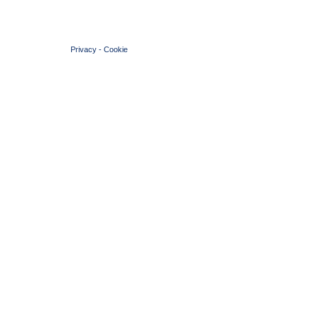
© 2004 Copyright by FIN Veneto - P.Iva 01384031009
Privacy
-
Cookie