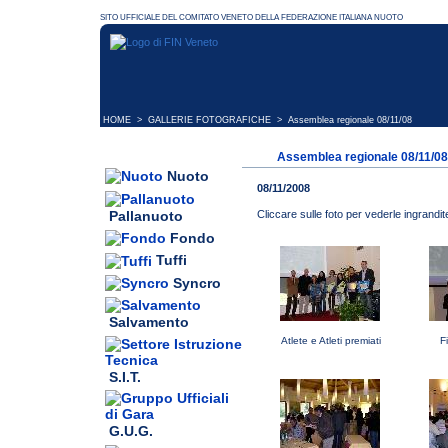
HOME
>
GALLERIE FOTOGRAFICHE
> Assemblea regionale 08/11/08
Assemblea regionale 08/11/08
Nuoto
08/11/2008
Pallanuoto
Cliccare sulle foto per vederle ingrandit
Fondo
Tuffi
Syncro
Salvamento
Atlete e Atleti premiati
F
S.I.T.
G.U.G.