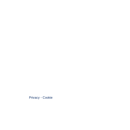
© 2004 Copyright by FIN Veneto - P.Iva 01384031009
Privacy
-
Cookie