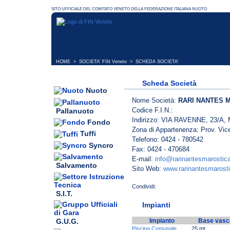
HOME
>
SOCIETA' FIN Veneto
> SCHEDA SOCIETA'
Scheda Società
Nuoto
Nome Società:
RARI NANTES 
Codice F.I.N.:
Pallanuoto
Indirizzo: VIA RAVENNE, 23/A,
Fondo
Zona di Appartenenza: Prov. Vic
Tuffi
Telefono: 0424 - 780542
Syncro
Fax: 0424 - 470684
E-mail:
info@rarinantesmarostic
Salvamento
Sito Web:
www.rarinantesmarost
S.I.T.
Impianti
G.U.G.
Impianto
Base vasc
Piscina Comunale
25 mt