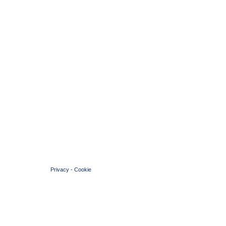
© 2004 Copyright by FIN Veneto - P.Iva 01384031009
Privacy
-
Cookie