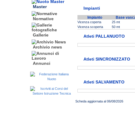
Master
Impianti
Impianto
Base vasc
Normative
Vicenza coperta
25 mt
Vicenza scoperta
50 mt
Gallerie
Atleti PALLANUOTO
Archivio news
Atleti SINCRONIZZATO
Annunci
Atleti SALVAMENTO
Scheda aggiornata al 06/08/2026