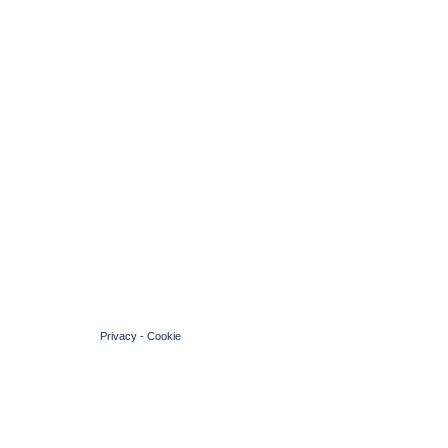
© 2004 Copyright by FIN Veneto - P.Iva 01384031009
Privacy
-
Cookie