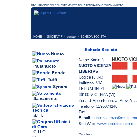
HOME
>
SOCIETA' FIN Veneto
> SCHEDA SOCIETA'
Scheda Società
Nuoto
Nome Società:
NUOTO VICENZA
Pallanuoto
LIBERTAS
Fondo
Codice F.I.N.:
Tuffi
Indirizzo: VIA
Syncro
FERRARIN 71
36100 VICENZA (VI)
Salvamento
Zona di Appartenenza: Prov. Vic
Telefono: 3296874140
Fax:
S.I.T.
E-mail:
nuoto.vicenza@gmail.c
Sito Web:
www.nuotovicenza.co
G.U.G.