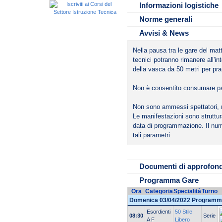
(vedi allegato 5 bis).
Informazioni logistiche
Norme generali
Avvisi & News
Nella pausa tra le gare del matt
tecnici potranno rimanere all'int
della vasca da 50 metri per pra
Non è consentito consumare past
Non sono ammessi spettatori, 
Le manifestazioni sono struttura
data di programmazione. Il num
tali parametri.
File da scaricare
Autodichiarazion
Documenti di approfon
Programma Gare
Ora
Categoria
Specialità
Turno
Domenica 03/04/2022 Programm
Esordienti
50 Stile
08:30
Serie
A F
Libero