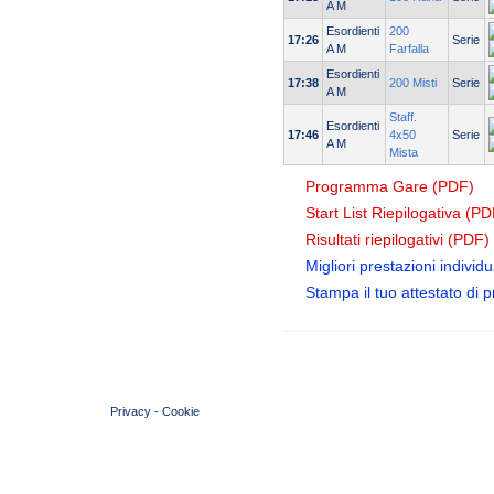
A M
Esordienti
200
17:26
Serie
A M
Farfalla
Esordienti
17:38
200 Misti
Serie
A M
Staff.
Esordienti
17:46
4x50
Serie
A M
Mista
Programma Gare (PDF)
Start List Riepilogativa (PD
Risultati riepilogativi (PDF)
Migliori prestazioni individua
Stampa il tuo attestato di 
© 2004 Copyright by FIN Veneto - P.Iva 01384031009
Privacy
-
Cookie