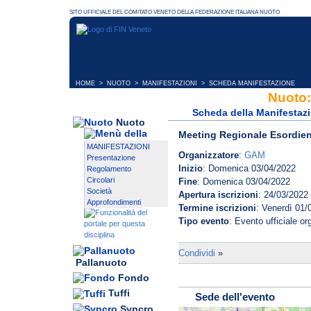
HOME
>
NUOTO
>
MANIFESTAZIONI
> SCHEDA MANIFESTAZIONE
Nuoto:
Scheda della Manifestaz
Nuoto
Meeting Regionale Esordien
MANIFESTAZIONI
Organizzatore
:
GAM
Presentazione
Inizio
: Domenica 03/04/2022
Regolamento
Circolari
Fine
: Domenica 03/04/2022
Società
Apertura iscrizioni
: 24/03/2022
Approfondimenti
Termine iscrizioni
: Venerdì 01/
Tipo evento
: Evento ufficiale o
Mattino
!! TRIBUNE CHIUSE AL PUBB
Condividi
»
Pallanuoto
7:30 Apertura impianto
- OBBLIGO presentazione 
7:40 – 8:00 Riscaldamento setto
Fondo
stile libero - 100 dorso
Tuffi
- Gli atleti dovranno indossare
Sede dell'evento
8:00 – 8:20 Riscaldamento sett
acqua sia per il riscaldamento 
Syncro