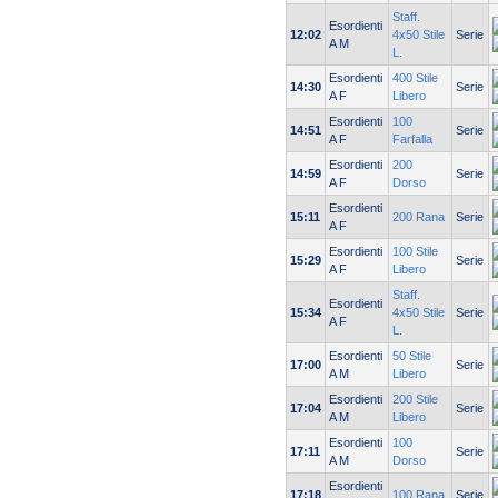
Staff.
Esordienti
12:02
4x50 Stile
Serie
A M
L.
Esordienti
400 Stile
14:30
Serie
A F
Libero
Esordienti
100
14:51
Serie
A F
Farfalla
Esordienti
200
14:59
Serie
A F
Dorso
Esordienti
15:11
200 Rana
Serie
A F
Esordienti
100 Stile
15:29
Serie
A F
Libero
Staff.
Esordienti
15:34
4x50 Stile
Serie
A F
L.
Esordienti
50 Stile
17:00
Serie
A M
Libero
Esordienti
200 Stile
17:04
Serie
A M
Libero
Esordienti
100
17:11
Serie
A M
Dorso
Esordienti
17:18
100 Rana
Serie