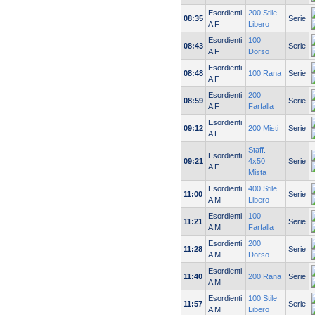
Esordienti
200 Stile
08:35
Serie
A F
Libero
Esordienti
100
08:43
Serie
A F
Dorso
Esordienti
08:48
100 Rana
Serie
A F
Esordienti
200
08:59
Serie
A F
Farfalla
Esordienti
09:12
200 Misti
Serie
A F
Staff.
Esordienti
09:21
4x50
Serie
A F
Mista
Esordienti
400 Stile
11:00
Serie
A M
Libero
Esordienti
100
11:21
Serie
A M
Farfalla
Esordienti
200
11:28
Serie
A M
Dorso
Esordienti
11:40
200 Rana
Serie
A M
Esordienti
100 Stile
11:57
Serie
A M
Libero