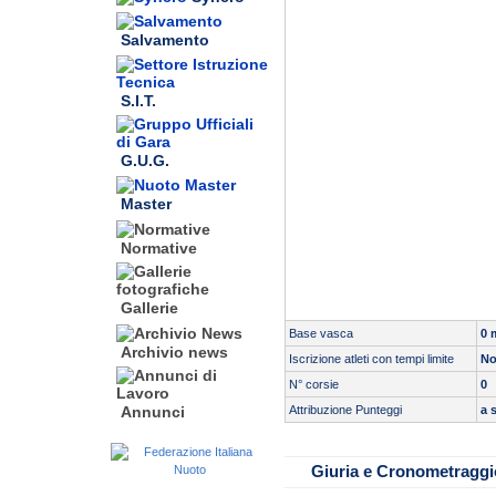
Salvamento
S.I.T.
G.U.G.
Master
Normative
Gallerie
Base vasca
0 
Archivio news
Iscrizione atleti con tempi limite
N
N° corsie
0
Attribuzione Punteggi
a 
Annunci
Servizio di cronometraggio:
Tipo cronometraggio:
Come da documento scaricabil
Giuria e Cronometraggi
Come da documento scaricabil