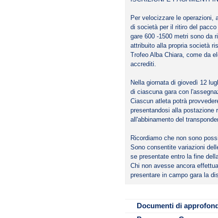
Per velocizzare le operazioni, a
di società per il ritiro del pacc
gare 600 -1500 metri sono da r
attribuito alla propria società
Trofeo Alba Chiara, come da el
accrediti.
Nella giornata di giovedì 12 lug
di ciascuna gara con l'assegnaz
Ciascun atleta potrà provvede
File da scaricare
presentandosi alla postazione r
Programma e reg
all'abbinamento del transponder
Avvisi importanti
Avvisi atleti
Ricordiamo che non sono possib
Sono consentite variazioni dell
percorsi gara
se presentate entro la fine del
percorsi 600-150
Chi non avesse ancora effettua
Schema campo g
presentare in campo gara la dis
START LIST con 
START LIST UF
Documenti di approfon