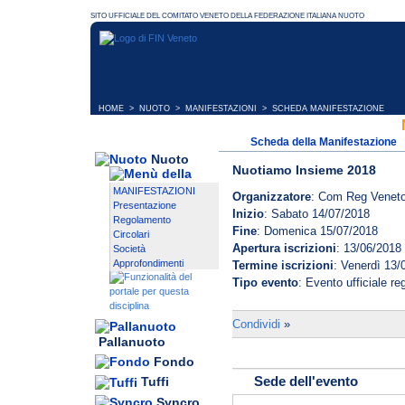
HOME
>
NUOTO
>
MANIFESTAZIONI
> SCHEDA MANIFESTAZIONE
Scheda della Manifestazione
Nuoto
Nuotiamo Insieme 2018
MANIFESTAZIONI
Organizzatore
: Com Reg Venet
Presentazione
Inizio
: Sabato 14/07/2018
Regolamento
Fine
: Domenica 15/07/2018
Circolari
Apertura iscrizioni
: 13/06/2018
Società
Approfondimenti
Termine iscrizioni
: Venerdì 13/
Tipo evento
: Evento ufficiale r
Condividi
»
Pallanuoto
Fondo
Sede dell'evento
Tuffi
Syncro