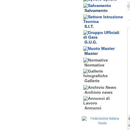
C
Salvamento
S.I.T.
G.U.G.
Master
Normative
Gallerie
Archivio news
Annunci
I