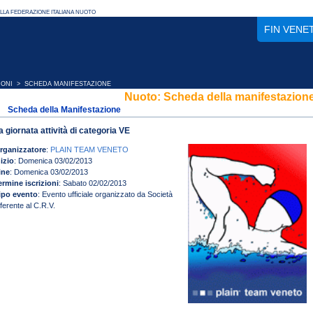
FIN VENE
IONI
> SCHEDA MANIFESTAZIONE
Nuoto: Scheda della manifestazion
Scheda della Manifestazione
a giornata attività di categoria VE
rganizzatore
:
PLAIN TEAM VENETO
nizio
: Domenica 03/02/2013
ine
: Domenica 03/02/2013
ermine iscrizioni
: Sabato 02/02/2013
ipo evento
: Evento ufficiale organizzato da Società
fferente al C.R.V.