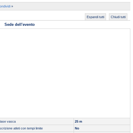
ondividi
»
Espandi tutti
Chiudi tutti
Sede dell'evento
Base vasca
25 m
scrizione atleti con tempi limite
No