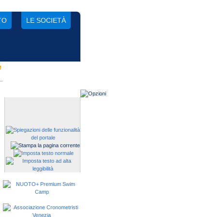
TO
LE SOCIETÀ
e
Gestisci una società?
Devi iscrivere i tuoi atleti alle
manifestazioni?