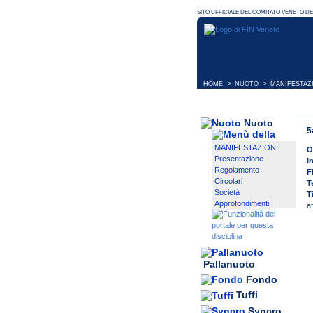
HOME
>
NUOTO
>
MANIFESTAZ
Nuoto
5
MANIFESTAZIONI
O
Presentazione
I
Regolamento
F
Circolari
T
Società
T
Approfondimenti
a
Pallanuoto
Fondo
Tuffi
Syncro