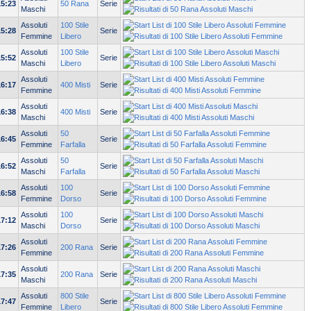
15:23
50 Rana
Serie
Maschi
Assoluti
100 Stile
15:28
Serie
Femmine
Libero
Assoluti
100 Stile
15:52
Serie
Maschi
Libero
Assoluti
16:17
400 Misti
Serie
Femmine
Assoluti
16:38
400 Misti
Serie
Maschi
Assoluti
50
16:45
Serie
Femmine
Farfalla
Assoluti
50
16:52
Serie
Maschi
Farfalla
Assoluti
100
16:58
Serie
Femmine
Dorso
Assoluti
100
17:12
Serie
Maschi
Dorso
Assoluti
17:26
200 Rana
Serie
Femmine
Assoluti
17:35
200 Rana
Serie
Maschi
Assoluti
800 Stile
17:47
Serie
Femmine
Libero