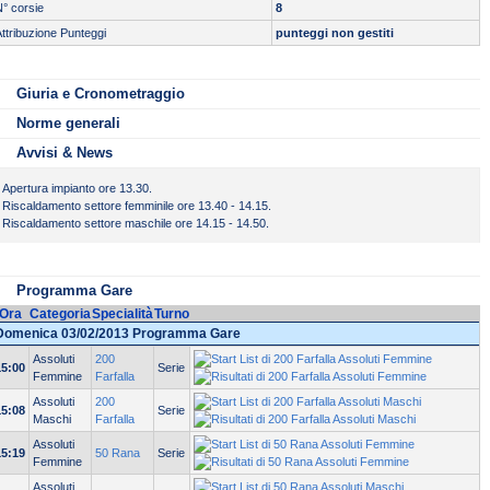
° corsie
8
ttribuzione Punteggi
punteggi non gestiti
Servizio di cronometraggio:
Apertura impianto ore 13.30.
Tipo cronometraggio:
AUTOMATICO
Riscaldamento settore femminile ore 13.40 - 14.15.
Riscaldamento settore maschile ore 14.15 - 14.50.
Giuria e Cronometraggio
Norme generali
Avvisi & News
Apertura impianto ore 13.30.
Riscaldamento settore femminile ore 13.40 - 14.15.
Riscaldamento settore maschile ore 14.15 - 14.50.
Programma Gare
Ora
Categoria
Specialità
Turno
Domenica 03/02/2013 Programma Gare
Assoluti
200
15:00
Serie
Femmine
Farfalla
Assoluti
200
15:08
Serie
Maschi
Farfalla
Assoluti
15:19
50 Rana
Serie
Femmine
Assoluti