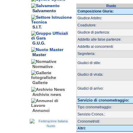
Ruolo
Salvamento
Composizione Giuria:
Giudice Arbitro:
Coadiutore:
S.I.T.
Giudice di partenza:
Addetto alle false partenze:
G.U.G.
Addetto ai concorrenti:
Segreteria:
Master
Giudici di stile:
Normative
Giudici di virata:
Gallerie
Giudici di arrivo:
Archivio news
Servizio di cronometraggio:
Tipo cronometraggio:
Annunci
Servizio Cronos.:
Cronometristi:
Altri: