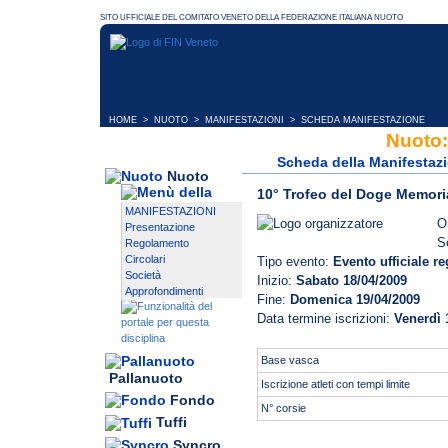
HOME
>
NUOTO
>
MANIFESTAZIONI
> SCHEDA MANIFESTAZIONE
Nuoto:
Scheda della Manifestaz
Nuoto
10° Trofeo del Doge Memori
MANIFESTAZIONI
O
Presentazione
S
Regolamento
Circolari
Tipo evento:
Evento ufficiale r
Società
Inizio:
Sabato 18/04/2009
Approfondimenti
Fine:
Domenica 19/04/2009
Data termine iscrizioni:
Venerdì 
Base vasca
Pallanuoto
Iscrizione atleti con tempi limite
Fondo
N° corsie
Tuffi
Syncro