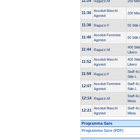
11:24
Ragazzi M
200 Mist
Assoluti Maschi
11:30
200 Mist
Agonisti
11:36
Ragazzi F
50 Stile
Assoluti Femmine
11:40
50 Stile
Agonisti
400 Stil
11:44
Ragazzi M
Libero
Assoluti Maschi
400 Stil
11:52
Agonisti
Libero
Staff 4x
11:59
Ragazzi F
Stile L.
Assoluti Femmine
Staff 4x
12:07
Agonisti
Stile L.
Staff 4x
12:14
Ragazzi M
Mista
Assoluti Maschi
Staff 4x
12:21
Agonisti
Mista
Programma Gare
Programma Gare (PDF)