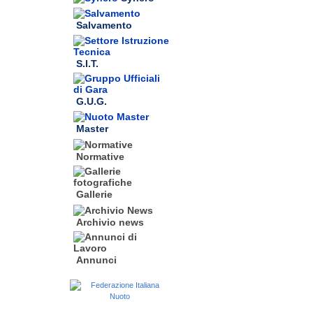
Salvamento
S.I.T.
G.U.G.
Master
Normative
Gallerie
Archivio news
Annunci