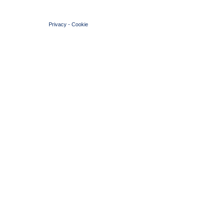
© 2004 Copyright by FIN Veneto - P.Iva 01384031009
Privacy
-
Cookie