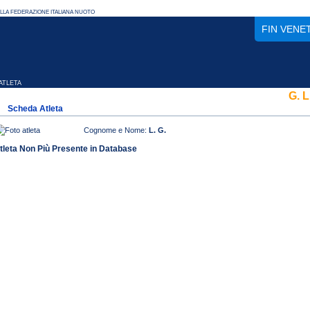
FIN VENE
TLETA
G. L
Scheda Atleta
Cognome e Nome:
L. G.
tleta Non Più Presente in Database