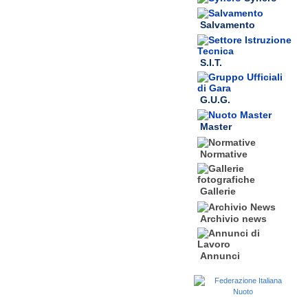
Salvamento
S.I.T.
G.U.G.
Master
Normative
Gallerie
Archivio news
Annunci