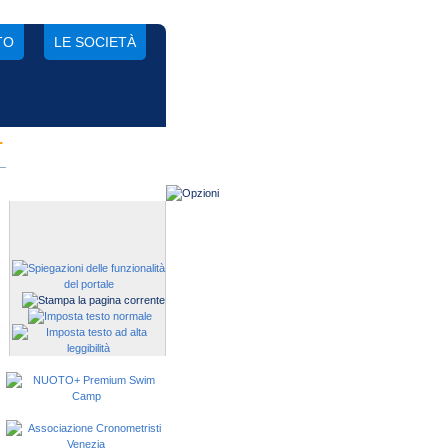
TO
LE SOCIETÀ
.
Gestisci una società?
Devi iscrivere i tuoi atleti alle
manifestazioni?