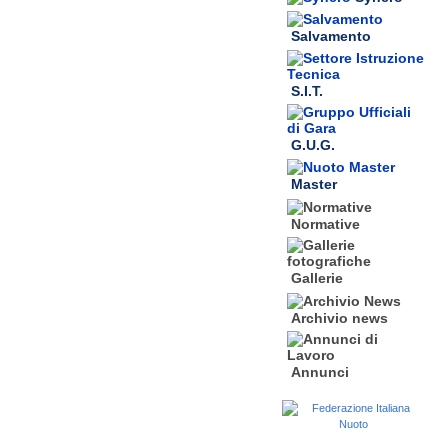
Salvamento
S.I.T.
G.U.G.
Master
Normative
Gallerie
Archivio news
Annunci