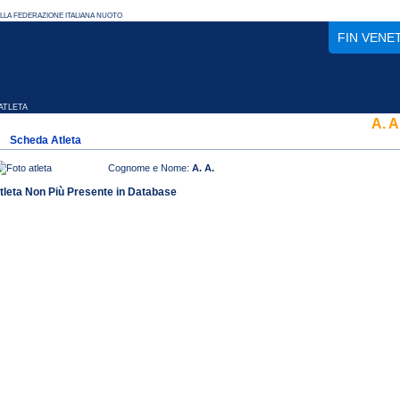
FIN VENE
TLETA
A. A
Scheda Atleta
Cognome e Nome:
A. A.
tleta Non Più Presente in Database