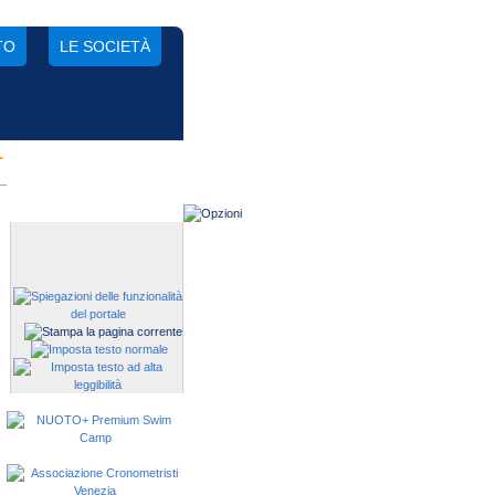
TO
LE SOCIETÀ
.
Gestisci una società?
Devi iscrivere i tuoi atleti alle
manifestazioni?